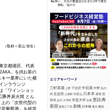
ン。大分の繁盛店がわずか2年で東京
No.10
移転、塩やタ
（取材＝若山 弥生）
（東京都港区、代表
AKA」をJRお茶の
スキー業界にいた横
ワインラウンジ
三軒茶屋
中目黒
下北沢
中野
丸の
上野
には「ワインショッ
六本木
五反田
吉
内
代官山
人形町
原宿
広豚丼炭火焼 とん
恵比寿
学芸大学
祥寺
大手町
広尾
品川
ク上の「次世代型の
新宿
新橋
日本橋
横浜
新宿三丁目
東京
と「経堂葡萄酒」を経堂