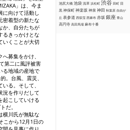
渋谷
池袋
浅草
目
池尻大橋
浜松町
田町
IZAKA」は、今ま
神楽坂
神田
黒
神保町
神泉
秋葉原
自由が
興に向けて活動し
銀座
赤坂
表参道
丘
西荻窪
西麻布
青山
元密着型の新たな
高円寺
麻布十番
高田馬場
なか、自分たちが
するきっかけとな
ていくことが大切
クへ募集をかけ、
て第二に風評被害
いる地域の産地で
目的。台風、震災、
ている。そして、
状況を作りだして
を起こしていける
プトだ。
は横川氏が無駄な
こから12月1日の
空間を見事に作り