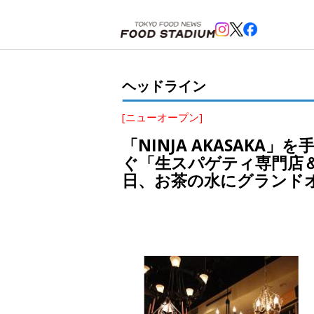
ホーム
>
ヘッドライン
>
御茶ノ水
>
「NINJA AKASAKA」を手がけるウィルプランニングが東
ヘッドライン
[ニューオープン]
「NINJA AKASAK
ぐ「生スパゲティ専門店＆イ
日、お茶の水にグランド