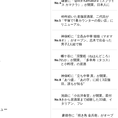
鎌倉に「Splice Kamakura（スプライ
No.4
ス カマクラ）」が開業。日本人に
46年続いた老舗居酒屋、二代目が
「平塚で1番カウンターの長い店」に
No.5
リニューアル。
神保町に「立呑み中華 猫猫（マオマ
オ）」がオープン。志木で出会った
No.6
男子2人組で独
幡ケ谷に「涅槃処（ねはんどころ）
気
わか」が開業。「多幸寿（タコス）
No.7
と小料理」の居酒
神保町に「立ち中華 異」が開業。
「あつ盛」「あの字」に続く3店舗
No.8
目。誰もが知る“
池袋に「小出洋食堂」が開業。星付
きから居酒屋まで経験した33歳、イ
No.9
タリアン、フレ
ニュー
豪徳寺に「焼き鳥 金兵衛」がオープ