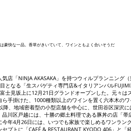
円)は豪快な一品。香草がきいていて、ワインともよく合いそうだ
店「NINJA AKASAKA」を持つウィルプランニング
となる「生スパゲティ専門店&イタリアンバルFUJIMIZ
富士見坂上に12月21日グランドオープンした。元々は
ら手掛けた、1000種類以上のワインを置く六本木の
、以降、地域密着型の小型店舗を中心に、世田谷区深沢
」、品川区戸越には、十勝の郷土料理である豚丼の店「帯
に今年4月26日には、いつでも家族で楽しめるワンラン
トに「CAFÉ & RESTAURANT KYODO 406」