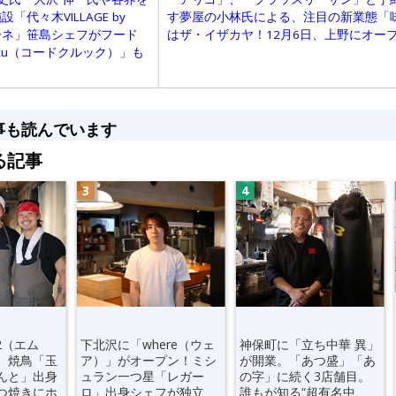
々木VILLAGE by
す夢屋の小林氏による、注目の新業態「
トーネ」笹島シェフがフード
はザ・イザカヤ！12月6日、上野にオー
kku（コードクルック）」も
事も読んでいます
る記事
2（エム
下北沢に「where（ウェ
神保町に「立ち中華 異」
。焼鳥「玉
ア）」がオープン！ミシ
が開業。「あつ盛」「あ
んと」出身
ュラン一つ星「レガー
の字」に続く3店舗目。
つ焼きにホ
ロ」出身シェフが独立、
誰もが知る“超有名中