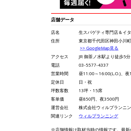
店舗データ
店名
生スパゲティ専門店＆イタリ
住所
東京都千代田区神田小川町3-
>> GoogleMap見る
アクセス
JR 御茶ノ水駅より徒歩5分
電話
03-5577-4337
営業時間
昼11:00～16:00(L.O.)、夜1
定休日
日・祝
坪数客数
13坪・15席
客単価
昼850円、夜3500円
運営会社
株式会社ウィルプランニ
関連リンク
ウィルプランニング
※店舗情報は取材当時の情報です。最新