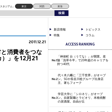
2月21日、お茶の水にグランドオープン！
ドスタジアム」
東京
関西
東海
新店情報
トピックス
特集
コラム
2011.12.21
ACCESS RANKING
食材と消費者をつな
）」を12月21
「神保町 台（うてな）」が開業。老
舗「浅草今半」で20年超のキャリアを
No.1
持つ40代
代々木八幡に「三千世界」がオープ
ン。SGや長谷川稔グループ出身店
No.2
主、箸もフォーク
学芸大学に「シロネリ」がオープ
ン。自家製麺とラビオリ、本格焼酎
No.3
の居酒屋。自由が丘