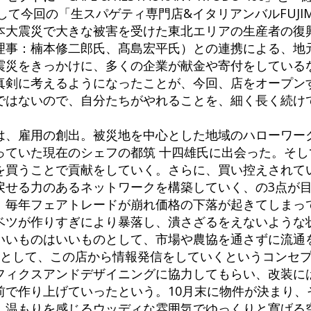
して今回の「生スパゲティ専門店&イタリアンバルFUJIM
本大震災で大きな被害を受けた東北エリアの生産者の復
理事：楠本修二郎氏、髙島宏平氏）との連携による、地
震災をきっかけに、多くの企業が献金や寄付をしている
真剣に考えるようになったことが、今回、店をオープン
ではないので、自分たちがやれることを、細く長く続け
。
は、雇用の創出。被災地を中心とした地域のハローワー
っていた現在のシェフの都筑 十四雄氏に出会った。そし
を買うことで貢献をしていく。さらに、買い控えされて
戻せる力のあるネットワークを構築していく、の3点が
、毎年フェアトレードが崩れ価格の下落が起きてしまっ
ベツが作りすぎにより暴落し、潰さざるをえないような
いいものはいいものとして、市場や農協を通さずに流通
歩として、この店から情報発信をしていくというコンセ
フィクスアンドデザイニングに協力してもらい、改装に
で作り上げていったという。10月末に物件が決まり、そ
、温もりを感じるウッディな雰囲気でゆっくりと寛げる