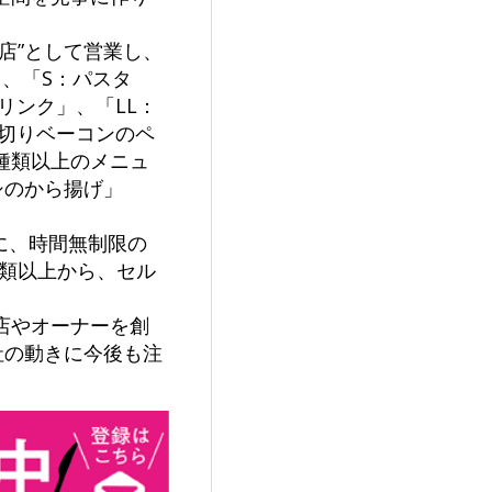
店”として営業し、
、「S：パスタ
ドリンク」、「LL：
厚切りベーコンのペ
0種類以上のメニュ
シのから揚げ」
に、時間無制限の
種類以上から、セル
店やオーナーを創
社の動きに今後も注