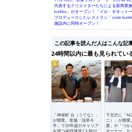
代表するクリエイターたちによる新商業施設「代
kurkku」がオープン！「イル・ギオッ
プロデュースしたレストラン「code kur
施設内に同時オープン！
この記事を読んだ人はこんな記
24時間以内に最も見られてい
「神保町 台（うてな）」
下北沢に「M
が開業。老舗「浅草今
ニ）」が開業
半」で20年超のキャリア
屋」や「つか
を持つ40代後半2人組が
オーナー、も