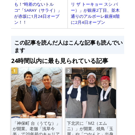
も！“時差のないトル
リ ザ トーキョー スシ バ
コ”「SARAY（サライ）」
ー）」が銀座2丁目、並木
が赤坂に1月24日オープ
通りのアルボーレ銀座8階
ン！！
に2月4日オープン
この記事を読んだ人はこんな記事も読んでい
ます
24時間以内に最も見られている記事
「神保町 台（うてな）」
下北沢に「M2（エム
が開業。老舗「浅草今
ニ）」が開業。焼鳥「玉
半」で20年超のキャリア
屋」や「つかんと」出身