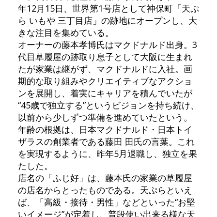
年12月15日、世界第1号店として神保町「天ぷ
ら いもや 三丁目店」の跡地にオープンし、大
きな注目を集めている。
オーナーの藤本孝博氏はマクドナルド出身。3
代目草履屋の跡取り息子として大阪に生まれ
たが家業は継がず、マクドナルドに入社。画
期的な取り組みやクリエイティブなアクショ
ンを展開し、着実にキャリアを積んでいたが
“45歳で独立する”というビジョンを持ち続け、
以前から少しずつ準備を進めていたという。
年齢の根拠は、日本マクドナルド・日本トイ
ザラスの創業者である藤田 田氏の言葉。これ
を実現するように、昨年5月退職し、独立を果
たした。
店名の「ふじ好」は、藤本氏の家業の草履屋
の店名からとったものである。天ぷらといえ
ば、「高級・接待・男性」などといった“お堅
いイメージ”が定着し、普段使い出来る様な天