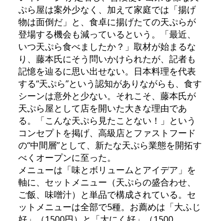
ぷら屋は案外少なく、加えて家庭では「揚げ
物は面倒だ」と、食卓に揚げたての天ぷらが
登場する機会も減っているという。「最近、
いつ天ぷら食べましたか？」取材が始まるな
り、藤本氏にそう問いかけられたが、記者も
記憶を辿るに思い出せない。日本料理を代表
する“天ぷら”という認知がありながらも、食す
シーンは意外と少ない。それこそ、藤本氏が
天ぷら屋として店を開いた大きな理由であ
る。「こんな天ぷら見たことない！」という
コンセプトを掲げ、高級店とファストフード
の“中間層”として、新たな天ぷら業態を開拓す
べくオープンに至った。
メニューは「味とボリュームとアイデア」を
軸に、セットメニュー（天ぷらの盛合わせ、
ご飯、味噌汁）と単品で構成されている。セ
ットメニューは全部で5種。お薦めは「大ふじ
好」（1500円）と「大にく好」（1500