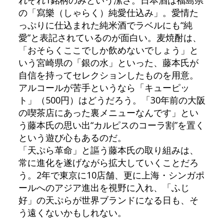
れぞれ1銘柄のみという潔さ。日本酒は福島県
の「寫樂（しゃらく）純愛仕込み」。愛情た
っぷりに仕込まれた純米酒でラベルにも“純
愛”と表記されているのが面白い。麦焼酎は、
「おそらくここでしか飲めないでしょう」と
いう宮崎県の「銀の水」といった、藤本氏が
自信を持ってセレクションしたものを用意。
アルコールが苦手というなら「キューピッ
ト」（500円）はどうだろう。「30年前の大阪
の喫茶店にあった裏メニューなんです」とい
う藤本氏の思い出“カルピスのコーラ割”を置く
という遊び心もあるのだ。
「天ぷら革命」と謳う藤本氏の取り組みは、
常に進化を遂げながら拡大していくことだろ
う。2年で東京に10店舗、更に上海・シンガポ
ールへのアジア進出を視野に入れ、「ふじ
好」の天ぷらが世界ブランドになる日も、そ
う遠くないかもしれない。