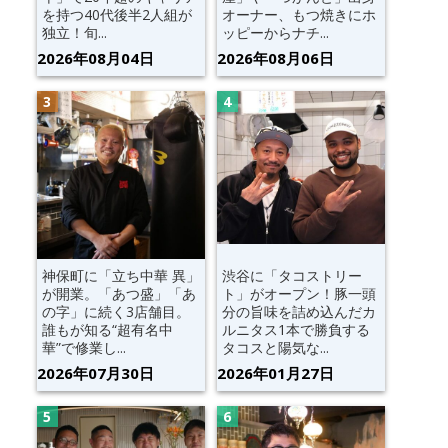
を持つ40代後半2人組が
オーナー、もつ焼きにホ
独立！旬...
ッピーからナチ...
2026年08月04日
2026年08月06日
神保町に「立ち中華 異」
渋谷に「タコストリー
が開業。「あつ盛」「あ
ト」がオープン！豚一頭
の字」に続く3店舗目。
分の旨味を詰め込んだカ
誰もが知る“超有名中
ルニタス1本で勝負する
華”で修業し...
タコスと陽気な...
2026年07月30日
2026年01月27日