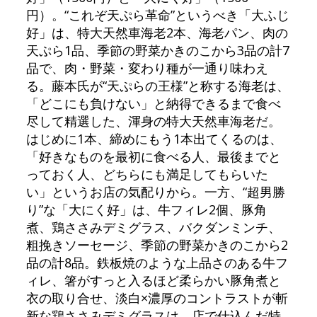
円）。“これぞ天ぷら革命”というべき「大ふじ
好」は、特大天然車海老2本、海老パン、肉の
天ぷら1品、季節の野菜かきのこから3品の計7
品で、肉・野菜・変わり種が一通り味わえ
る。藤本氏が“天ぷらの王様”と称する海老は、
「どこにも負けない」と納得できるまで食べ
尽して精選した、渾身の特大天然車海老だ。
はじめに1本、締めにもう1本出てくるのは、
「好きなものを最初に食べる人、最後までと
っておく人、どちらにも満足してもらいた
い」というお店の気配りから。一方、“超男勝
り”な「大にく好」は、牛フィレ2個、豚角
煮、鶏ささみデミグラス、バクダンミンチ、
粗挽きソーセージ、季節の野菜かきのこから2
品の計8品。鉄板焼のような上品さのある牛フ
ィレ、箸がすっと入るほど柔らかい豚角煮と
衣の取り合せ、淡白×濃厚のコントラストが斬
新な鶏ささみデミグラスは、店で仕込んだ特