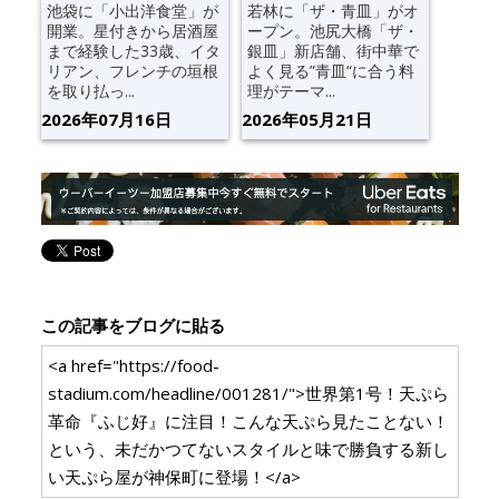
池袋に「小出洋食堂」が
若林に「ザ・青皿」がオ
開業。星付きから居酒屋
ープン。池尻大橋「ザ・
まで経験した33歳、イタ
銀皿」新店舗、街中華で
リアン、フレンチの垣根
よく見る”青皿“に合う料
を取り払っ...
理がテーマ...
2026年07月16日
2026年05月21日
この記事をブログに貼る
<a href="https://food-
stadium.com/headline/001281/">世界第1号！天ぷら
革命『ふじ好』に注目！こんな天ぷら見たことない！
という、未だかつてないスタイルと味で勝負する新し
い天ぷら屋が神保町に登場！</a>