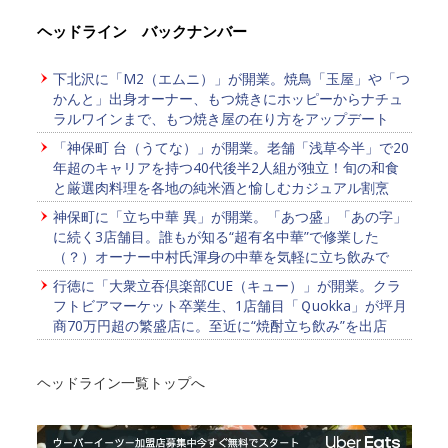
ヘッドライン バックナンバー
下北沢に「M2（エムニ）」が開業。焼鳥「玉屋」や「つ
かんと」出身オーナー、もつ焼きにホッピーからナチュ
ラルワインまで、もつ焼き屋の在り方をアップデート
「神保町 台（うてな）」が開業。老舗「浅草今半」で20
年超のキャリアを持つ40代後半2人組が独立！旬の和食
と厳選肉料理を各地の純米酒と愉しむカジュアル割烹
神保町に「立ち中華 異」が開業。「あつ盛」「あの字」
に続く3店舗目。誰もが知る“超有名中華”で修業した
（？）オーナー中村氏渾身の中華を気軽に立ち飲みで
行徳に「大衆立吞倶楽部CUE（キュー）」が開業。クラ
フトビアマーケット卒業生、1店舗目「Ｑuokka」が坪月
商70万円超の繁盛店に。至近に“焼酎立ち飲み”を出店
ヘッドライン一覧トップへ