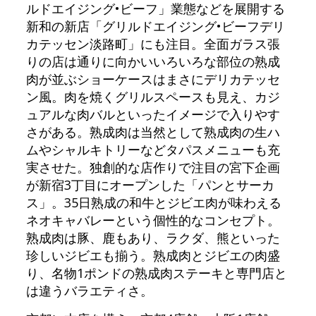
ルドエイジング•ビーフ」業態などを展開する
新和の新店「グリルドエイジング•ビーフデリ
カテッセン淡路町」にも注目。全面ガラス張
りの店は通りに向かいいろいろな部位の熟成
肉が並ぶショーケースはまさにデリカテッセ
ン風。肉を焼くグリルスペースも見え、カジ
ュアルな肉バルといったイメージで入りやす
さがある。熟成肉は当然として熟成肉の生ハ
ムやシャルキトリーなどタパスメニューも充
実させた。独創的な店作りで注目の宮下企画
が新宿3丁目にオープンした「パンとサーカ
ス」。35日熟成の和牛とジビエ肉が味わえる
ネオキャバレーという個性的なコンセプト。
熟成肉は豚、鹿もあり、ラクダ、熊といった
珍しいジビエも揃う。熟成肉とジビエの肉盛
り、名物1ポンドの熟成肉ステーキと専門店と
は違うバラエティさ。