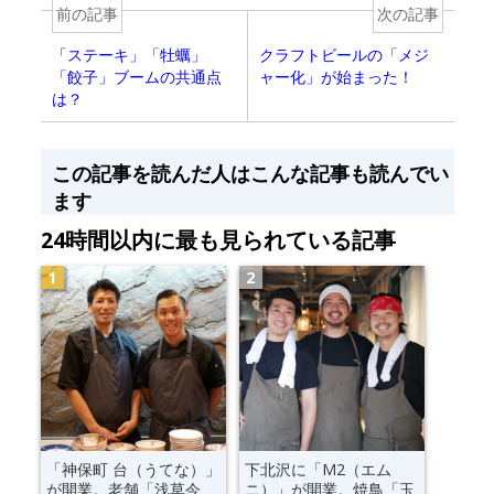
前の記事
次の記事
「ステーキ」「牡蠣」
クラフトビールの「メジ
「餃子」ブームの共通点
ャー化」が始まった！
は？
この記事を読んだ人はこんな記事も読んでい
ます
24時間以内に最も見られている記事
「神保町 台（うてな）」
下北沢に「M2（エム
が開業。老舗「浅草今
ニ）」が開業。焼鳥「玉