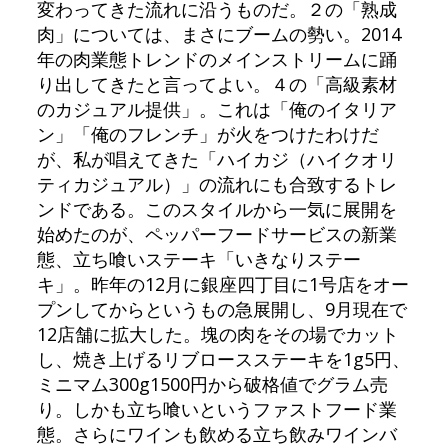
変わってきた流れに沿うものだ。２の「熟成
肉」については、まさにブームの勢い。2014
年の肉業態トレンドのメインストリームに踊
り出してきたと言ってよい。４の「高級素材
のカジュアル提供」。これは「俺のイタリア
ン」「俺のフレンチ」が火をつけたわけだ
が、私が唱えてきた「ハイカジ（ハイクオリ
ティカジュアル）」の流れにも合致するトレ
ンドである。このスタイルから一気に展開を
始めたのが、ペッパーフードサービスの新業
態、立ち喰いステーキ「いきなりステー
キ」。昨年の12月に銀座四丁目に1号店をオー
プンしてからというもの急展開し、9月現在で
12店舗に拡大した。塊の肉をその場でカット
し、焼き上げるリブロースステーキを1g5円、
ミニマム300g1500円から破格値でグラム売
り。しかも立ち喰いというファストフード業
態。さらにワインも飲める立ち飲みワインバ