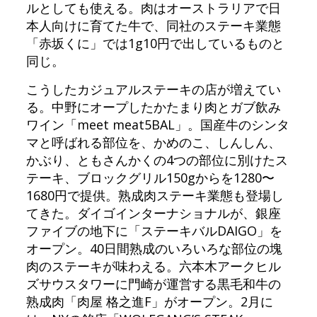
ルとしても使える。肉はオーストラリアで日
本人向けに育てた牛で、同社のステーキ業態
「赤坂くに」では1g10円で出しているものと
同じ。
こうしたカジュアルステーキの店が増えてい
る。中野にオープしたかたまり肉とガブ飲み
ワイン「meet meat5BAL」。国産牛のシンタ
マと呼ばれる部位を、かめのこ、しんしん、
かぶり、ともさんかくの4つの部位に別けたス
テーキ、ブロックグリル150gからを1280〜
1680円で提供。熟成肉ステーキ業態も登場し
てきた。ダイゴインターナショナルが、銀座
ファイブの地下に「ステーキバルDAIGO」を
オープン。40日間熟成のいろいろな部位の塊
肉のステーキが味わえる。六本木アークヒル
ズサウスタワーに門崎が運営する黒毛和牛の
熟成肉「肉屋 格之進F」がオープン。2月に