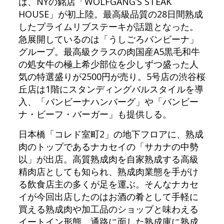
は、NYの銘店「WOLFGANG’S STEAK
HOUSE」が初上陸。最高級品質の28日間熟成
したプライムリブステーキが話題となった。
急展開しているのは「うしごろバンビーナ」
グループ。最高級クラスの肉国産A5黒毛和牛
の処女牛の極上希少部位を少しずつ盛った人
気の特選盛りが2500円が売り。5号店の渋谷桜
丘店は1階にスタンディングバルスタイルを導
入、「バンビーナハンバーグ」や「バンビー
ナ・ビーフ・バーガー」も提供しる。
日本橋「コレド室町2」の地下フロアに、熟成
肉のトップであるナカセイの「サカナの中勢
以」が出店。高質熟成肉を自家熟成する高級
精肉店としても知られ、熟成肉業態を手がけ
る飲食店主の多くが足を運ぶ。そんなナカセ
イが今回出店したのはお酒の肴として手軽に
買える熟成肉や加工品のショップと味わえる
イートイン形態。通路に面した熟成庫に熟成