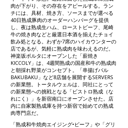
肉が下がり、その存在をアピールする。ラン
チには、具材、焼き方、ソースまでが選べる
40日熟成豚肉のオーダーハンバーグを提供
し、夜は熟成生ハム、ローストビーフ、尾崎
牛の焼き肉などと厳選日本酒を揃えたチョイ
飲み処となる。わずか7席のハイカウンターの
店であるが、気軽に熟成肉を味わえるのだ。
神楽坂ポルタにオープンした「薪焼き
KICCOLY」は、4週間熟成の国産和牛の熟成肉
と朝採れ野菜がコンセプト。「串揚げバル
BAKUBAKU」など8店舗を展開するSERVERS
の新業態。トータルウェルは、同社にとって
の新業態への挑戦となる「ビストロ熟成（な
れにく）」を新宿南口にオープンさせた。店
内に自家製熟成庫を持つ新宿で始めての熟成
肉専門店だ。
「熟成和牛焼肉エイジング•ビーフ」や「グリ