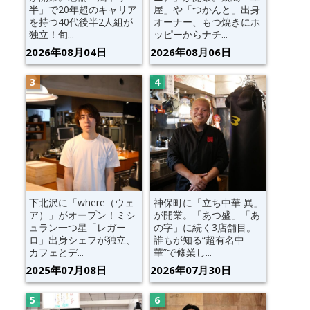
半」で20年超のキャリア
屋」や「つかんと」出身
を持つ40代後半2人組が
オーナー、もつ焼きにホ
独立！旬...
ッピーからナチ...
2026年08月04日
2026年08月06日
下北沢に「where（ウェ
神保町に「立ち中華 異」
ア）」がオープン！ミシ
が開業。「あつ盛」「あ
ュラン一つ星「レガー
の字」に続く3店舗目。
ロ」出身シェフが独立、
誰もが知る“超有名中
カフェとデ...
華”で修業し...
2025年07月08日
2026年07月30日