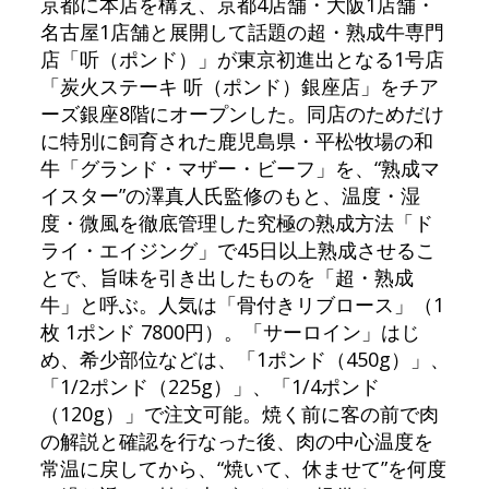
京都に本店を構え、京都4店舗・大阪1店舗・
名古屋1店舗と展開して話題の超・熟成牛専門
店「听（ポンド）」が東京初進出となる1号店
「炭火ステーキ 听（ポンド）銀座店」をチア
ーズ銀座8階にオープンした。同店のためだけ
に特別に飼育された鹿児島県・平松牧場の和
牛「グランド・マザー・ビーフ」を、“熟成マ
イスター”の澤真人氏監修のもと、温度・湿
度・微風を徹底管理した究極の熟成方法「ド
ライ・エイジング」で45日以上熟成させるこ
とで、旨味を引き出したものを「超・熟成
牛」と呼ぶ。人気は「骨付きリブロース」（1
枚 1ポンド 7800円）。「サーロイン」はじ
め、希少部位などは、「1ポンド（450g）」、
「1/2ポンド（225g）」、「1/4ポンド
（120g）」で注文可能。焼く前に客の前で肉
の解説と確認を行なった後、肉の中心温度を
常温に戻してから、“焼いて、休ませて”を何度