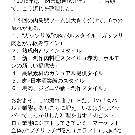
「2013年は『肉業態進化元年』！」。冒頭
で、こう流れを整理した。
「今回の肉業態ブームは大きく分けて、6つの
流れがある。
１、“ガッツリ系”の肉バルスタイル（ガッツリ
肉とがぶ飲みワイン）
２、熟成肉とワインスタイル
３、新・創作肉料理スタイル（赤肉、ホルモ
ンの新しい提供法）
４、高級素材のカジュアル提供タイル
５、肉×日本酒業態のスタイル
６、馬肉、ジビエの新・創作スタイル」
おおよそ、この流れ通りに来た。1の「肉バ
ル」業態もあちこちに増え、いまは少しアッ
パーでしっかりした料理を出す「肉ビスト
ロ」業態にシフトしてきている。マーケット
全体が“プチリッチ”“職人（クラフト）志向”に