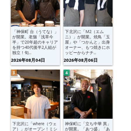
「神保町 台（うてな）」
下北沢に「M2（エム
が開業。老舗「浅草今
ニ）」が開業。焼鳥「玉
半」で20年超のキャリア
屋」や「つかんと」出身
を持つ40代後半2人組が
オーナー、もつ焼きにホ
独立！旬...
ッピーからナチ...
2026年08月04日
2026年08月06日
下北沢に「where（ウェ
神保町に「立ち中華 異」
ア）」がオープン！ミシ
が開業。「あつ盛」「あ