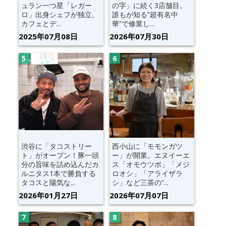
ュラン一つ星「レガー
の字」に続く3店舗目。
ロ」出身シェフが独立、
誰もが知る“超有名中
カフェとデ...
華”で修業し...
2025年07月08日
2026年07月30日
渋谷に「タコストリー
西小山に「モモンガツ
ト」がオープン！豚一頭
ー」が開業。エヌイーエ
分の旨味を詰め込んだカ
ス「オモウツボ」「メジ
ルニタス1本で勝負する
ロオシ」「アライザラ
タコスと陽気な...
シ」など三茶の“...
2026年01月27日
2026年07月07日