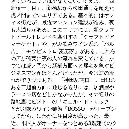
きているエリアは少なくない。例えば、「西
新橋一丁目」。新橋駅から桜田通りを超えた
虎ノ門までのエリアである。基本的にはオフ
ィス街だが、最近マンション建設が進み、夜
も人通りがある。このエリアには、新クラフ
トビールトレンドを牽引する「クラフトビア
マーケット」や、がぶ飲みワイン系の「バル
吉」「モツビストロ 麦房家」がある。これら
の店が確実に夜の人の流れを変えている。か
つては虎ノ門から新橋方面へと帰宅を急ぐビ
ジネスマンがほとんどだったが、今は逆の流
れができつつある。 「神田駅南口」。日銀の
ある三越前方面に通じる通りには、居酒屋や
ラーメン店などしかなかったが、その通りの
路地裏にビストロの「キュル・ド・サック」
とがぶ飲みワイン業態「BOSSO」がオープン
してから、にわかに注目度が高まった。最
近、米国人がオーナーをつとめる3階建てのク