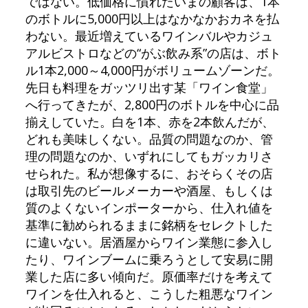
ではない。低価格に慣れたいまの顧客は、1本
のボトルに5,000円以上はなかなかおカネを払
わない。最近増えているワインバルやカジュ
アルビストロなどの“がぶ飲み系”の店は、ボト
ル1本2,000～4,000円がボリュームゾーンだ。
先日も料理をガッツリ出す某「ワイン食堂」
へ行ってきたが、2,800円のボトルを中心に品
揃えしていた。白を1本、赤を2本飲んだが、
どれも美味しくない。品質の問題なのか、管
理の問題なのか、いずれにしてもガッカリさ
せられた。私が想像するに、おそらくその店
は取引先のビールメーカーや酒屋、もしくは
質のよくないインポーターから、仕入れ値を
基準に勧められるままに銘柄をセレクトした
に違いない。居酒屋からワイン業態に参入し
たり、ワインブームに乗ろうとして安易に開
業した店に多い傾向だ。原価率だけを考えて
ワインを仕入れると、こうした粗悪なワイン