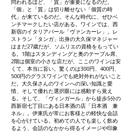
問われるほど、「質」が重要になるのだ。
「個」と「質」は切り離せない「個質の時
代」が来ているのだ。そんな時代に、ぜひベ
ンチマークしたい店がある。ワインでは、西
新宿のイタリアバール「ヴァンカーレ」。レ
ストラン「タンガ」出身の大久保マネジャー
はまだ27歳だが、ソムリエの資格をもってい
る。1階はスタンディングと奥のテーブル席、
2階は個室の小さな店だが、ここのワインは安
くて、本当に旨い。驚くのは300円、400円、
500円のグラスワインでも絶対外れがないこと
だ。大久保さんのワインへの深い知識と愛
情、そして優れた選択眼には感動すら覚え
る。そして、「ヴィンガール」から徒歩5分の
西新宿七丁目にある日本酒の店「日本酒 兼
ネル」。伊東氏が常にお客様との軽快な会話
を心がけている。初めての人でも楽しく飲め
るよう、会話のなかから得るイメージや印象