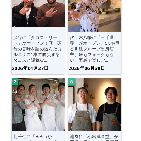
渋谷に「タコストリー
代々木八幡に「三千世
ト」がオープン！豚一頭
界」がオープン。SGや長
分の旨味を詰め込んだカ
谷川稔グループ出身店
ルニタス1本で勝負する
主、箸もフォークもな
タコスと陽気な...
い、五感で楽しむ...
2026年01月27日
2026年06月30日
北千住に「HiBi（ひ
池袋に「小出洋食堂」が