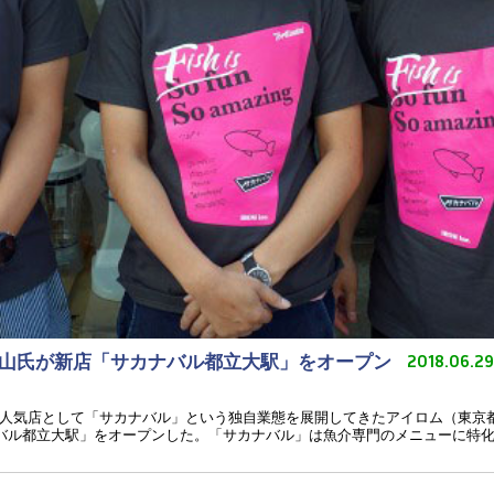
山氏が新店「サカナバル都立大駅」をオープン
2018.06.2
人気店として「サカナバル」という独自業態を展開してきたアイロム（東京
ナバル都立大駅」をオープンした。「サカナバル」は魚介専門のメニューに特