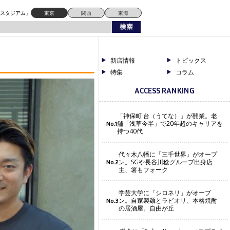
ドスタジアム」
東京
関西
東海
新店情報
トピックス
特集
コラム
ACCESS RANKING
「神保町 台（うてな）」が開業。老
舗「浅草今半」で20年超のキャリアを
No.1
持つ40代
代々木八幡に「三千世界」がオープ
ン。SGや長谷川稔グループ出身店
No.2
主、箸もフォーク
学芸大学に「シロネリ」がオープ
ン。自家製麺とラビオリ、本格焼酎
No.3
の居酒屋。自由が丘