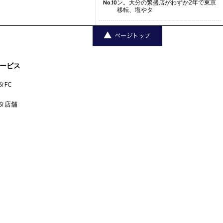
ン。大分の繁盛店がわずか2年で東京
No.10
移転、塩やタ
ービス
タFC
タ店舗
三軒茶屋
中目黒
下北沢
中野
丸の
上野
六本木
五反田
吉
内
代官山
人形町
原宿
恵比寿
学芸大学
祥寺
大手町
広尾
品川
新宿
新橋
日本橋
横浜
新宿三丁目
東京