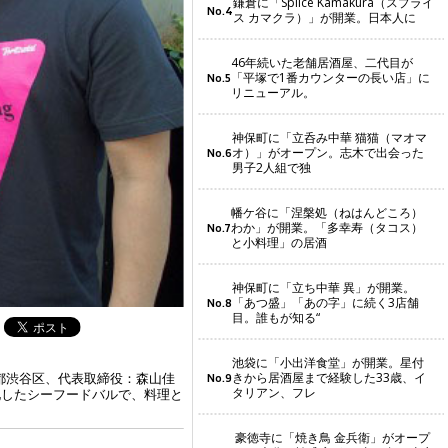
鎌倉に「Splice Kamakura（スプライ
No.4
ス カマクラ）」が開業。日本人に
46年続いた老舗居酒屋、二代目が
「平塚で1番カウンターの長い店」に
No.5
リニューアル。
神保町に「立呑み中華 猫猫（マオマ
オ）」がオープン。志木で出会った
No.6
男子2人組で独
幡ケ谷に「涅槃処（ねはんどころ）
わか」が開業。「多幸寿（タコス）
No.7
と小料理」の居酒
神保町に「立ち中華 異」が開業。
「あつ盛」「あの字」に続く3店舗
No.8
目。誰もが知る“
9
池袋に「小出洋食堂」が開業。星付
きから居酒屋まで経験した33歳、イ
都渋谷区、代表取締役：森山佳
No.9
タリアン、フレ
化したシーフードバルで、料理と
豪徳寺に「焼き鳥 金兵衛」がオープ