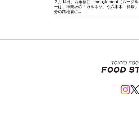
２月14日、西永福に「meuglement（
ーは、神楽坂の「カルネヤ」や六本木「祥瑞」
分の路地裏に...