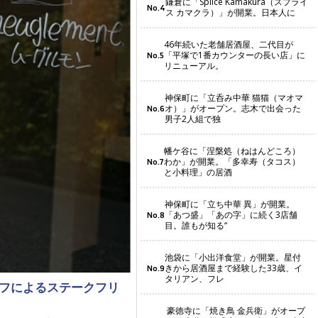
鎌倉に「Splice Kamakura（スプライ
No.4
ス カマクラ）」が開業。日本人に
46年続いた老舗居酒屋、二代目が
「平塚で1番カウンターの長い店」に
No.5
リニューアル。
神保町に「立呑み中華 猫猫（マオマ
オ）」がオープン。志木で出会った
No.6
男子2人組で独
幡ケ谷に「涅槃処（ねはんどころ）
わか」が開業。「多幸寿（タコス）
No.7
と小料理」の居酒
神保町に「立ち中華 異」が開業。
「あつ盛」「あの字」に続く3店舗
No.8
目。誰もが知る“
池袋に「小出洋食堂」が開業。星付
きから居酒屋まで経験した33歳、イ
No.9
タリアン、フレ
ェフによるステークフリ
豪徳寺に「焼き鳥 金兵衛」がオープ