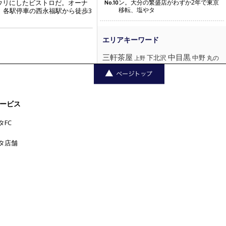
をウリにしたビストロだ。オーナ
ン。大分の繁盛店がわずか2年で東京
No.10
移転、塩やタ
。各駅停車の西永福駅から徒歩3
三軒茶屋
中目黒
下北沢
中野
丸の
上野
六本木
五反田
吉
内
代官山
人形町
原宿
恵比寿
学芸大学
祥寺
大手町
広尾
品川
新宿
新橋
日本橋
横浜
新宿三丁目
東京
ービス
渋谷
池袋
浅草
目
池尻大橋
浜松町
田町
神楽坂
神田
黒
神保町
神泉
秋葉原
自由が
タFC
銀座
赤坂
表参道
丘
西荻窪
西麻布
青山
タ店舗
高円寺
麻布十番
高田馬場