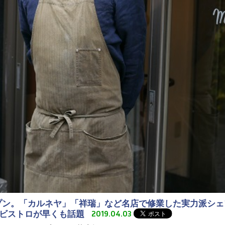
オープン。「カルネヤ」「祥瑞」など名店で修業した実力派シ
的ビストロが早くも話題
2019.04.03