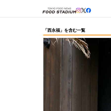
ホーム
>
西永福
「西永福」を含む一覧