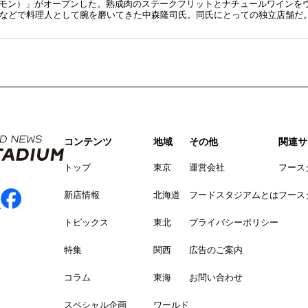
ムーグルモン）」がオープンした。熟成肉のステークフリットとナチュールワイン
などで料理人として腕を磨いてきた中森隆司氏。同氏にとっての独立店舗だ
コンテンツ
地域
その他
関連サ
トップ
東京
運営会社
フース
新店情報
北海道
フードスタジアムとは
フース
トピックス
東北
プライバシーポリシー
特集
関西
広告のご案内
コラム
東海
お問い合わせ
スペシャル企画
ワールド