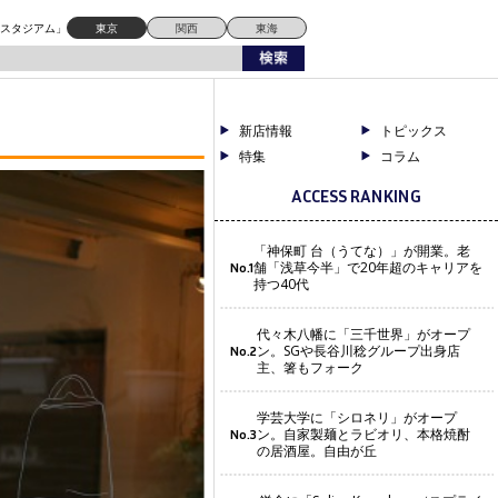
ドスタジアム」
東京
関西
東海
新店情報
トピックス
特集
コラム
ACCESS RANKING
「神保町 台（うてな）」が開業。老
舗「浅草今半」で20年超のキャリアを
No.1
持つ40代
代々木八幡に「三千世界」がオープ
ン。SGや長谷川稔グループ出身店
No.2
主、箸もフォーク
学芸大学に「シロネリ」がオープ
ン。自家製麺とラビオリ、本格焼酎
No.3
の居酒屋。自由が丘