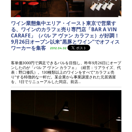
ワイン業態集中エリア・イースト東京で営業す
る、ワインのカラフェ売り専門店「BAR A VIN
CARAFE」（バル ア ヴァン カラフェ）が好調！
9月26日オープン以来“黒豚とワイン”でオフィス
ワーカーを集客
2012.04.02
客単価3000円で満足できるバルを目指し、昨年9月26日にオープ
ンしたのが「バル ア ヴァン カラフェ」（経営：リアライズ、代
表：野口修氏）。130種類以上のワインをすべて“カラフェ売
り”する特徴的な一軒だ。某企業から事業譲渡された元居酒屋
を、1日でリニューアルした同店。前店...