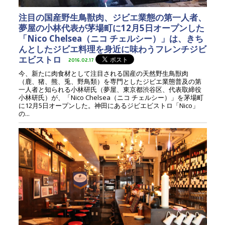
注目の国産野生鳥獣肉、ジビエ業態の第一人者、
夢屋の小林代表が茅場町に12月5日オープンした
「Nico Chelsea（ニコ チェルシー）」は、きち
んとしたジビエ料理を身近に味わうフレンチジビ
エビストロ
2016.02.17
今、新たに肉食材として注目される国産の天然野生鳥獣肉
（鹿、猪、熊、兎、野鳥類）を専門としたジビエ業態普及の第
一人者と知られる小林研氏（夢屋、東京都渋谷区、代表取締役
小林研氏）が、「Nico Chelsea（ニコ チェルシー）」を茅場町
に12月5日オープンした。神田にあるジビエビストロ「Nico」
の...