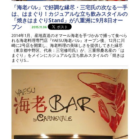
「海老バル」で好調な縁尽・三宅氏の次なる一手
は、はまぐり！カジュアルな立ち飲みスタイルの
「焼きはまぐりStand」が八重洲に9月8日オー
プン
2015.11.06
2014年1月、産地直送のオマール海老を手づかみで捕って食べら
れる海老料理専門店『YAESU海老バル』オープン後、12月に川
崎に2号店を開業し、海老料理の美味しさを提供してきた縁尽
（東京都中野区、代表：三宅修司氏）が、三重県桑名産の「は
まぐり」をメインにカジュアルな立ち飲みスタイルの「焼きは
まぐりS...