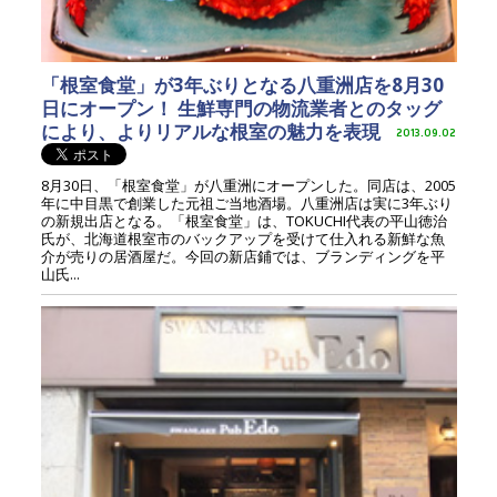
「根室食堂」が3年ぶりとなる八重洲店を8月30
日にオープン！ 生鮮専門の物流業者とのタッグ
により、よりリアルな根室の魅力を表現
2013.09.02
8月30日、「根室食堂」が八重洲にオープンした。同店は、2005
年に中目黒で創業した元祖ご当地酒場。八重洲店は実に3年ぶり
の新規出店となる。「根室食堂」は、TOKUCHI代表の平山徳治
氏が、北海道根室市のバックアップを受けて仕入れる新鮮な魚
介が売りの居酒屋だ。今回の新店鋪では、ブランディングを平
山氏...