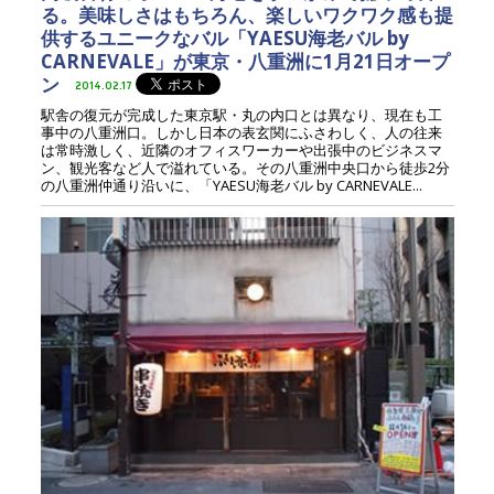
る。美味しさはもちろん、楽しいワクワク感も提
供するユニークなバル「YAESU海老バル by
CARNEVALE」が東京・八重洲に1月21日オープ
ン
2014.02.17
駅舎の復元が完成した東京駅・丸の内口とは異なり、現在も工
事中の八重洲口。しかし日本の表玄関にふさわしく、人の往来
は常時激しく、近隣のオフィスワーカーや出張中のビジネスマ
ン、観光客など人で溢れている。その八重洲中央口から徒歩2分
の八重洲仲通り沿いに、「YAESU海老バル by CARNEVALE...