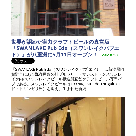
世界が認めた実力クラフトビールの直営店
「SWANLAKE Pub Edo（スワンレイクパブエ
ド）」が八重洲に5月11日オープン！
2012.07.09
「SWANLAKE Pub Edo（スワンレイク パブ エド）」は新潟県阿
賀野市にある瓢湖屋敷の杜ブルワリー・ザレストランスワンレ
イク内のスワンレイクビール醸造所直営クラフトビール専門パ
ブである。スワンレイクビールは1997年、Mr.Edo Tringali（エ
ド・トリンガリ氏）を迎え、生まれた新潟...