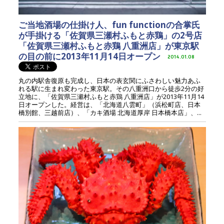
ご当地酒場の仕掛け人、fun functionの合掌氏
が手掛ける「佐賀県三瀬村ふもと赤鶏」の2号店
「佐賀県三瀬村ふもと赤鶏 八重洲店」が東京駅
の目の前に2013年11月14日オープン
2014.01.08
丸の内駅舎復原も完成し、日本の表玄関にふさわしい魅力あふ
れる駅に生まれ変わった東京駅。その八重洲口から徒歩2分の好
立地に、「佐賀県三瀬村ふもと赤鶏 八重洲店」が2013年11月14
日オープンした。経営は、「北海道八雲町」（浜松町店、日本
橋別館、三越前店）、「カキ酒場 北海道厚岸 日本橋本店」、...