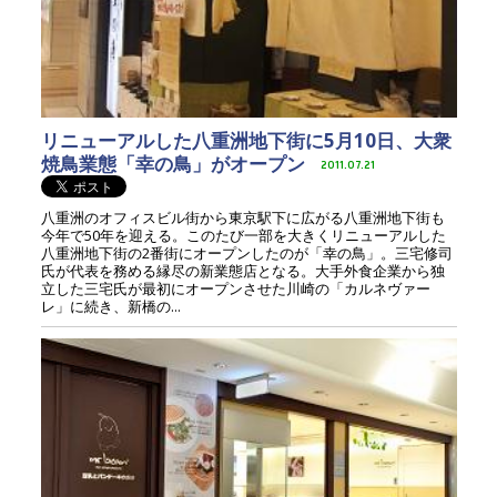
リニューアルした八重洲地下街に5月10日、大衆
焼鳥業態「幸の鳥」がオープン
2011.07.21
八重洲のオフィスビル街から東京駅下に広がる八重洲地下街も
今年で50年を迎える。このたび一部を大きくリニューアルした
八重洲地下街の2番街にオープンしたのが「幸の鳥」。三宅修司
氏が代表を務める縁尽の新業態店となる。大手外食企業から独
立した三宅氏が最初にオープンさせた川崎の「カルネヴァー
レ」に続き、新橋の...