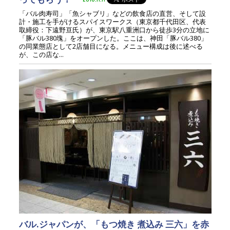
「バル肉寿司」「魚シャブリ」などの飲食店の直営、そして設
計・施工を手がけるスパイスワークス（東京都千代田区、代表
取締役：下遠野亘氏）が、東京駅八重洲口から徒歩3分の立地に
「豚バル380塊」をオープンした。ここは、神田「豚バル380」
の同業態店として2店舗目になる。メニュー構成は後に述べる
が、この店な...
バル.ジャパンが、「もつ焼き 煮込み 三六」を赤