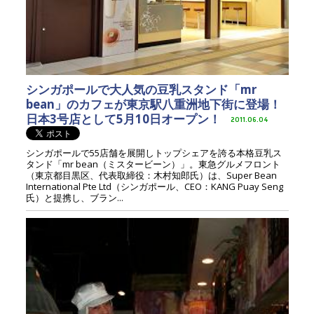
シンガポールで大人気の豆乳スタンド「mr
bean」のカフェが東京駅八重洲地下街に登場！
日本3号店として5月10日オープン！
2011.06.04
シンガポールで55店舗を展開しトップシェアを誇る本格豆乳ス
タンド「mr bean（ミスタービーン）」。東急グルメフロント
（東京都目黒区、代表取締役：木村知郎氏）は、Super Bean
International Pte Ltd（シンガポール、CEO：KANG Puay Seng
氏）と提携し、ブラン...