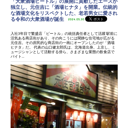
「大衆酒場ビートル」の展開に貢献したエースが
独立し、元住吉に「酒場ヒナタ」を開業。伝統的
な酒場文化をリスペクトした、老若男女に愛され
る令和の大衆酒場が誕生
2024.05.30
入社3年目で繁盛店「ビートル」の統括責任者として活躍 駅前に
活気ある商店街があり、その向こうには閑静な住宅地が広がる
元住吉。その庶民的な商店街の一画にオープンしたのが「酒場
ヒナタ」だ。 代表の山口健太郎氏は、北海道出身。上京し、ミ
ュージシャンとして活動する傍ら、さまざまな業態の飲食店で
バイト...