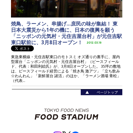
焼鳥、ラーメン、串揚げ…庶民の味が集結！ 東
日本大震災から1年の機に、日本の復興を願う
「ニッポンの元気村・元住吉屋台村」が元住吉駅
東口駅前に、3月8日オープン！
2012.03.19
東急東横線・元住吉駅東口のモトスミ オズ通りの裏手に、屋内
型屋台「ニッポンの元気村・元住吉屋台村」（ピースフィール
ド、代表：和田利絵氏）が、3月8日オープンした。 35坪の敷地
は、ピースフィールド経営による「焼き鳥 激アツ」「立ち飲み
☆わんわん」「新鮮屋台 諸活」のほか、「ラーメン酒場 青松」
（代表...