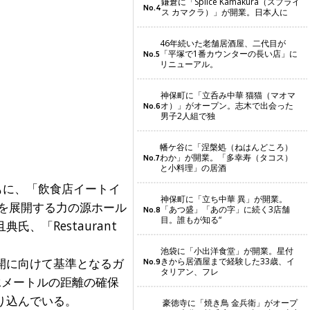
鎌倉に「Splice Kamakura（スプライ
No.4
ス カマクラ）」が開業。日本人に
46年続いた老舗居酒屋、二代目が
「平塚で1番カウンターの長い店」に
No.5
リニューアル。
神保町に「立呑み中華 猫猫（マオマ
オ）」がオープン。志木で出会った
No.6
男子2人組で独
幡ケ谷に「涅槃処（ねはんどころ）
わか」が開業。「多幸寿（タコス）
No.7
と小料理」の居酒
ともに、「飲食店イートイ
神保町に「立ち中華 異」が開業。
を展開する力の源ホール
「あつ盛」「あの字」に続く3店舗
No.8
目。誰もが知る“
「Restaurant
池袋に「小出洋食堂」が開業。星付
開に向けて基準となるガ
きから居酒屋まで経験した33歳、イ
No.9
タリアン、フレ
2メートルの距離の確保
り込んでいる。
豪徳寺に「焼き鳥 金兵衛」がオープ