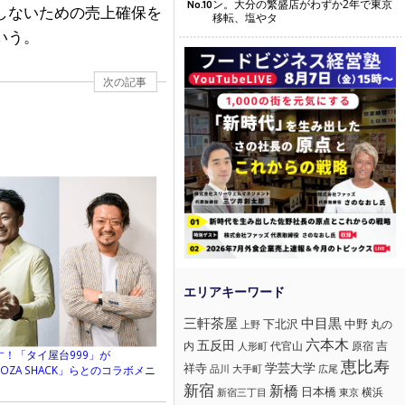
ン。大分の繁盛店がわずか2年で東京
No.10
しないための売上確保を
移転、塩やタ
いう。
次の記事
三軒茶屋
中目黒
下北沢
中野
丸の
上野
六本木
五反田
吉
内
代官山
人形町
原宿
！「タイ屋台999」が
恵比寿
学芸大学
祥寺
大手町
広尾
品川
OZA SHACK」らとのコラボメニ
新宿
新橋
日本橋
横浜
新宿三丁目
東京