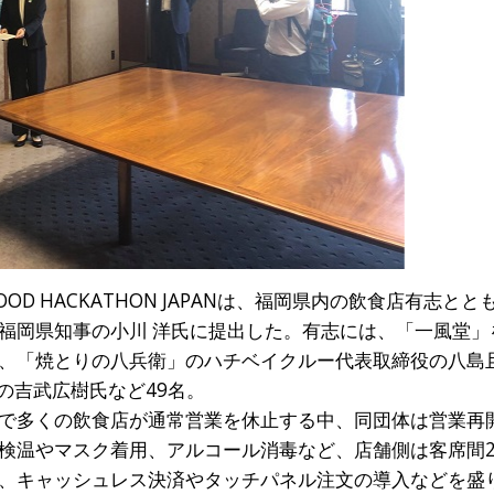
OD HACKATHON JAPANは、福岡県内の飲食店有志と
福岡県知事の小川 洋氏に提出した。有志には、「一風堂」
「焼とりの八兵衛」のハチベイクルー代表取締役の八島且典氏、
表取締役の吉武広樹氏など49名。
で多くの飲食店が通常営業を休止する中、同団体は営業再
検温やマスク着用、アルコール消毒など、店舗側は客席間
、キャッシュレス決済やタッチパネル注文の導入などを盛