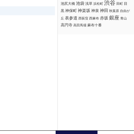
渋谷
池袋
浅草
目
池尻大橋
浜松町
田町
神楽坂
神田
黒
神保町
神泉
秋葉原
自由が
銀座
赤坂
表参道
丘
西荻窪
西麻布
青山
高円寺
麻布十番
高田馬場