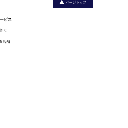
ービス
タFC
タ店舗