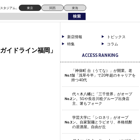
ドスタジアム」
東京
関西
東海
新店情報
トピックス
特集
コラム
安全ガイドライン福岡」
ACCESS RANKING
「神保町 台（うてな）」が開業。老
舗「浅草今半」で20年超のキャリアを
No.1
持つ40代
代々木八幡に「三千世界」がオープ
ン。SGや長谷川稔グループ出身店
No.2
主、箸もフォーク
学芸大学に「シロネリ」がオープ
ン。自家製麺とラビオリ、本格焼酎
No.3
の居酒屋。自由が丘