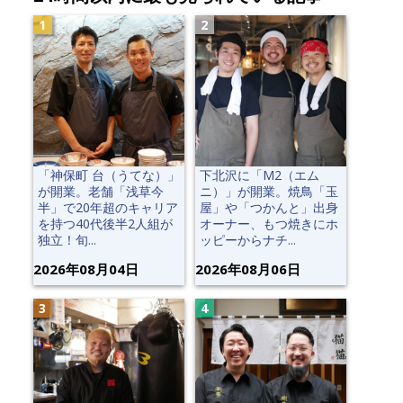
「神保町 台（うてな）」
下北沢に「M2（エム
が開業。老舗「浅草今
ニ）」が開業。焼鳥「玉
半」で20年超のキャリア
屋」や「つかんと」出身
を持つ40代後半2人組が
オーナー、もつ焼きにホ
独立！旬...
ッピーからナチ...
2026年08月04日
2026年08月06日