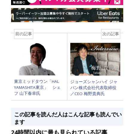
前の記事
次の記事
東京ミッドタウン「HAL
ジョーズシャンハイ ジャ
YAMASHITA東京」 シェ
パン株式会社代表取締役
フ 山下春幸氏
／CEO 梅野貴典氏
この記事を読んだ人はこんな記事も読んでい
ます
24時間以内に最も見られている記事