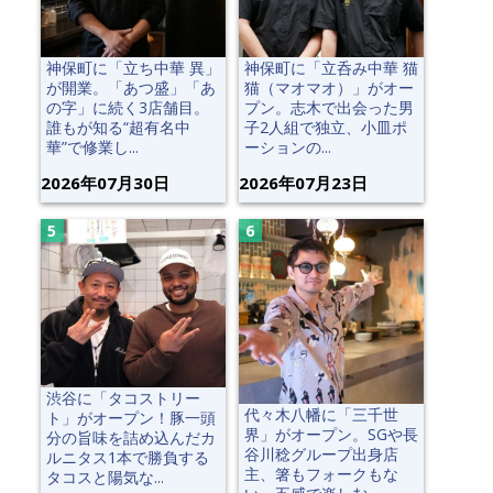
神保町に「立ち中華 異」
神保町に「立呑み中華 猫
が開業。「あつ盛」「あ
猫（マオマオ）」がオー
の字」に続く3店舗目。
プン。志木で出会った男
誰もが知る“超有名中
子2人組で独立、小皿ポ
華”で修業し...
ーションの...
2026年07月30日
2026年07月23日
渋谷に「タコストリー
代々木八幡に「三千世
ト」がオープン！豚一頭
界」がオープン。SGや長
分の旨味を詰め込んだカ
谷川稔グループ出身店
ルニタス1本で勝負する
主、箸もフォークもな
タコスと陽気な...