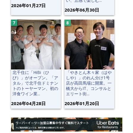
い、五感で楽しむ...
2026年01月27日
2026年06月30日
北千住に「HiBi（ひ
「やきとん木々家（はや
び）」がオープン。「ア
しや）」のれん分け1号
タル」で北千住ドミナン
店が高田馬場に開業。一
トのトーヤーマン、初の
橋大からIT、コンサルと
洋食ワイン業...
エリート街...
2026年04月28日
2026年01月20日