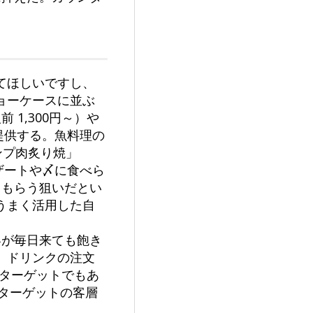
。
てほしいですし、
ョーケースに並ぶ
1,300円～）や
提供する。魚料理の
ンプ肉炙り焼」
ザートや〆に食べら
てもらう狙いだとい
うまく活用した自
客が毎日来ても飽き
、ドリンクの注文
のターゲットでもあ
。ターゲットの客層