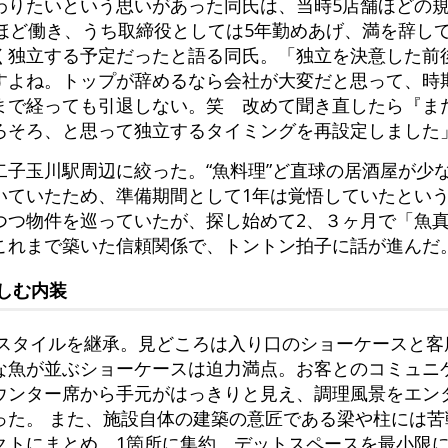
わりたいという思いがあった同氏は、当時5店舗ほどの
年ほど働き、うち取締役としては5年勤めあげ、満を辞し
く独立する予定だったと語る同氏。「独立を決意した前
すよね。トップが辞めるなら会社が大変だと思って、時
まで経っても引退しない。笑 改めて聞き直したら『ま
ろそろ、と思って独立するタイミングを再設定しました
二子玉川駅周辺に絞った。“魚料理”ど直球の居酒屋が少
いていたため、準備期間として1年は覚悟していたという
つつ物件を巡っていたが、探し始めて2、３ヶ月で「魚
これまで築いた信頼関係で、トントン拍子に話が進んだ
しむ内装
真スタイルを継承。見どころは入り口のショーケースと客
な魚が並ぶショーケースは迫力満点。お客とのコミュニ
ウンター席から手元がはっきりと見え、調理風景をエン
った。 また、施設自体の建築の意匠である梁や柱には苦
クトにまとめ、1箇所に集約。デットスペースを最小限