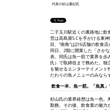
代表の杉山量紀氏
二子玉川駅近くの裏路地に飲
営は高島屋S.Cを手がける東
目、“南角”は計6店舗の飲食
同日、2階に開業した「さか
表。同氏は魚一筋で業界を歩
氏）で取締役まで務めた。独
を魅せるエンターテイメント
だわりの魚メニューのみなら
飲食一本、魚一筋。「魚真」
杉山氏の業界経歴は魚一色。
勤務。その後、飲食業の魅力