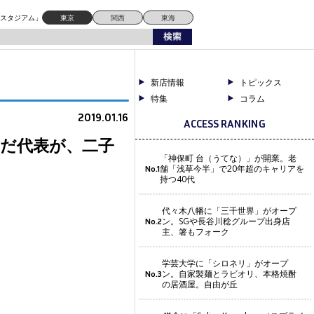
ドスタジアム」
東京
関西
東海
新店情報
トピックス
特集
コラム
2019.01.16
ACCESS RANKING
んだ代表が、二子
「神保町 台（うてな）」が開業。老
舗「浅草今半」で20年超のキャリアを
No.1
持つ40代
代々木八幡に「三千世界」がオープ
ン。SGや長谷川稔グループ出身店
No.2
主、箸もフォーク
学芸大学に「シロネリ」がオープ
ン。自家製麺とラビオリ、本格焼酎
No.3
の居酒屋。自由が丘