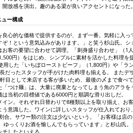
、開放感を演出。趣のある梁が良いアクセントになった
ニュー構成
を良心的な価格で提供するのが、まず一番。気軽に入っ
すぞ！という意気込みがあります。」と笑う杉山氏。シ
お客の要望に合わせて調理。「刺身盛り合わせ」（1人前 
1,500円）をはじめ、シンプルに素材を活かした料理を
使用した「いちぼローストビーフ」（1,800円）や「ラ
の店長だったスタッフが手がけた肉料理も揃える。 またデ
1軒目として来店する客が多いため、最後の〆まで食べ
た「つけ麺」は、大量に廃棄となってしまう魚のアラを
は当初の目標値である6000円と順調な滑り出しだ。
メイン。それぞれ日替わりで8種類以上を取り揃え、お
よう意識した。ワインに詳しいスタッフが仕入れており
の割合。サワー類の注文は少ないという。「お客様は店
く、ゆっくりお酒を愉しんでもらっています」と杉山氏
ッチしたといえる。