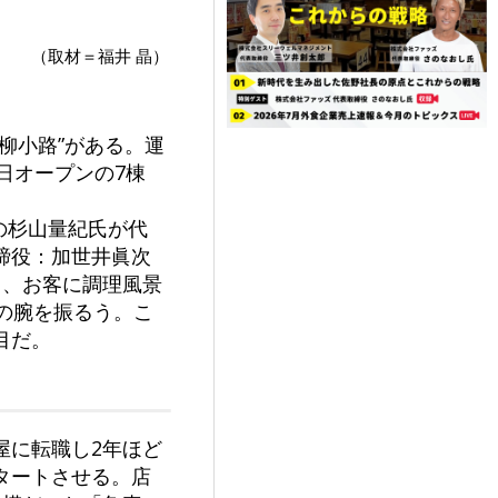
（取材＝福井 晶）
柳小路”がある。運
日オープンの7棟
の杉山量紀氏が代
締役：加世井眞次
ら、お客に調理風景
の腕を振るう。こ
目だ。
屋に転職し2年ほど
タートさせる。店