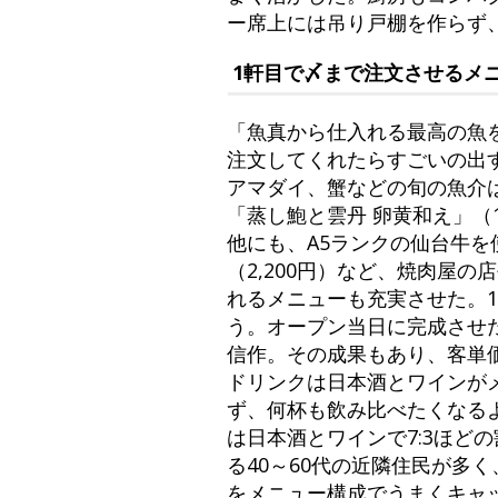
ー席上には吊り戸棚を作らず
1軒目で〆まで注文させるメ
「魚真から仕入れる最高の魚
注文してくれたらすごいの出
アマダイ、蟹などの旬の魚介は
「蒸し鮑と雲丹 卵黄和え」（
他にも、A5ランクの仙台牛を
（2,200円）など、焼肉屋
れるメニューも充実させた。
う。オープン当日に完成させ
信作。その成果もあり、客単価
ドリンクは日本酒とワインが
ず、何杯も飲み比べたくなる
は日本酒とワインで7:3ほど
る40～60代の近隣住民が多
をメニュー構成でうまくキャ