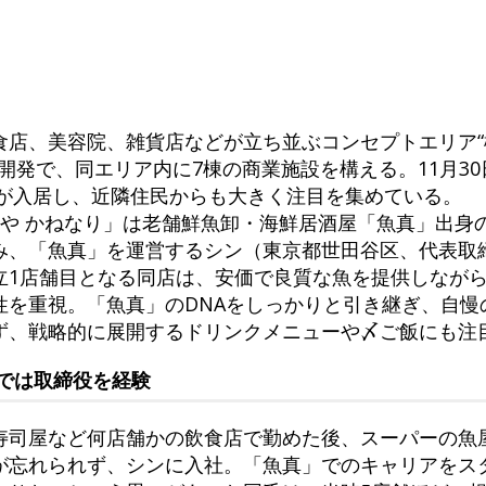
食店、美容院、雑貨店などが立ち並ぶコンセプトエリア“
神開発で、同エリア内に7棟の商業施設を構える。11月30
店が入居し、近隣住民からも大きく注目を集めている。
なや かねなり」は老舗鮮魚卸・海鮮居酒屋「魚真」出身
み、「魚真」を運営するシン（東京都世田谷区、代表取
立1店舗目となる同店は、安価で良質な魚を提供しなが
性を重視。「魚真」のDNAをしっかりと引き継ぎ、自慢
ず、戦略的に展開するドリンクメニューや〆ご飯にも注
では取締役を経験
寿司屋など何店舗かの飲食店で勤めた後、スーパーの魚
が忘れられず、シンに入社。「魚真」でのキャリアをス