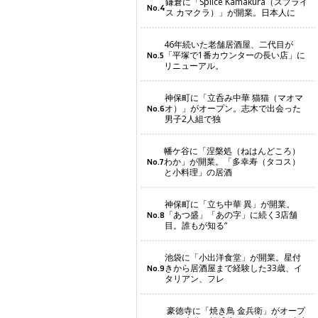
鎌倉に「Splice Kamakura（スプライ
No.4
ス カマクラ）」が開業。日本人に
46年続いた老舗居酒屋、二代目が
「平塚で1番カウンターの長い店」に
No.5
リニューアル。
神保町に「立呑み中華 猫猫（マオマ
オ）」がオープン。志木で出会った
No.6
男子2人組で独
幡ケ谷に「涅槃処（ねはんどころ）
わか」が開業。「多幸寿（タコス）
No.7
と小料理」の居酒
神保町に「立ち中華 異」が開業。
「あつ盛」「あの字」に続く3店舗
No.8
目。誰もが知る“
池袋に「小出洋食堂」が開業。星付
きから居酒屋まで経験した33歳、イ
No.9
タリアン、フレ
豪徳寺に「焼き鳥 金兵衛」がオープ