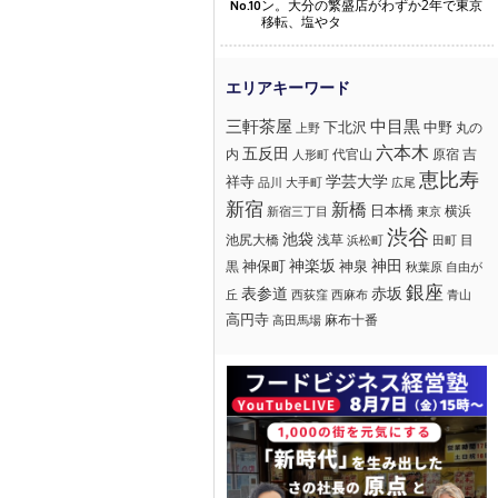
ン。大分の繁盛店がわずか2年で東京
No.10
移転、塩やタ
三軒茶屋
中目黒
下北沢
中野
丸の
上野
六本木
五反田
吉
内
代官山
人形町
原宿
恵比寿
学芸大学
祥寺
大手町
広尾
品川
新宿
新橋
日本橋
横浜
新宿三丁目
東京
渋谷
池袋
浅草
目
池尻大橋
浜松町
田町
神楽坂
神田
黒
神保町
神泉
秋葉原
自由が
銀座
赤坂
表参道
丘
西荻窪
西麻布
青山
高円寺
麻布十番
高田馬場