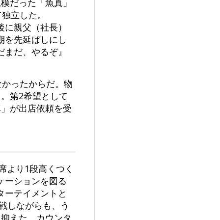
規模だった「魚真」
て独立した。
後に親父（社長）
期を先延ばしにし
だまだ、やるぞ』
」
なかったからだ。物
。第2希望として
真」が出店依頼を受
。
席より1段高くつく
ケーションを図る
ターテイメントと
戦しながらも、う
に抑えた。カウンタ