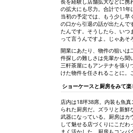
長を経験し店舗拡大などに携
の拡大にも尽力。合計で11
当初の予定では、もう少し早
の口から引退の話が出たんで
たんです。そうしたら、いつ
って言うんですよ。じゃあそ
開業にあたり、物件の狙いは
件探しの難しさは先輩から聞
三軒茶屋にもアンテナを張り
けた物件を任されることに。
ショーケースと厨房をみて楽
店内は18坪38席。内装も魚
られた厨房だ。ズラリと新鮮
武器になっている。厨房はカ
して魅せる店づくりにこだわ
まく活かした。厨房もコンパ