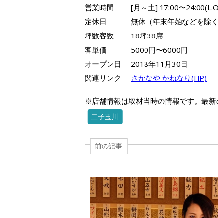
営業時間
[月～土] 17:00〜24:00(L.O:
定休日
無休（年末年始などを除
坪数客数
18坪38席
客単価
5000円〜6000円
オープン日
2018年11月30日
関連リンク
さかなや かねなり(HP)
※店舗情報は取材当時の情報です。最新
二子玉川
前の記事