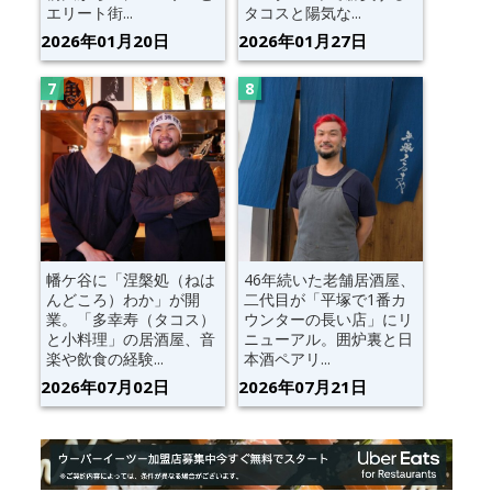
エリート街...
タコスと陽気な...
2026年01月20日
2026年01月27日
幡ケ谷に「涅槃処（ねは
46年続いた老舗居酒屋、
んどころ）わか」が開
二代目が「平塚で1番カ
業。「多幸寿（タコス）
ウンターの長い店」にリ
と小料理」の居酒屋、音
ニューアル。囲炉裏と日
楽や飲食の経験...
本酒ペアリ...
2026年07月02日
2026年07月21日