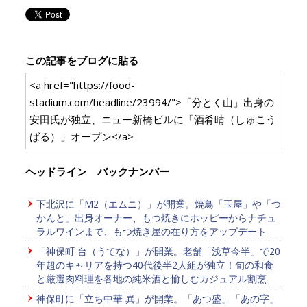
この記事をブログに貼る
<a href="https://food-
stadium.com/headline/23994/">「分とく山」出身の
安田氏が独立、ニュー新橋ビルに「酒肴晴（しゅこう
ばる）」オープン</a>
ヘッドライン バックナンバー
下北沢に「M2（エムニ）」が開業。焼鳥「玉屋」や「つ
かんと」出身オーナー、もつ焼きにホッピーからナチュ
ラルワインまで、もつ焼き屋の在り方をアップデート
「神保町 台（うてな）」が開業。老舗「浅草今半」で20
年超のキャリアを持つ40代後半2人組が独立！旬の和食
と厳選肉料理を各地の純米酒と愉しむカジュアル割烹
神保町に「立ち中華 異」が開業。「あつ盛」「あの字」