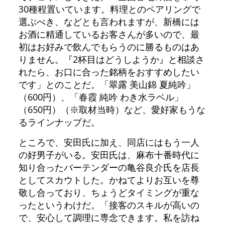
30種程置いています。料理とのペアリングで
選ぶべき、などとも言われますが、新橋には
お酒に精通しているお客さんが多いので、最
初はお好みで飲んでもらうのに勝るものはあ
りません。『2杯目はどうしようか』と相談さ
れたら、お口に合った銘柄をおすすめしたい
です」とのことだ。「翠露 美山錦 夏純吟」
（600円）、「春霞 純吟 わき水ラベル」
（650円）（※取材当時）など、愛好家もうな
るラインナップだ。
ところで、安田氏に加え、同店にはもう一人
の好男子がいる。安田氏は、麻布十番時代に
知り合ったバーテンダーの亀谷良介氏を店長
としてスカウトした。かねてよりお互いを尊
敬し合っており、ちょうどタイミングが重な
ったというわけだ。「接客のスキルが高いの
で、安心して調理に専念できます。私を訪ね