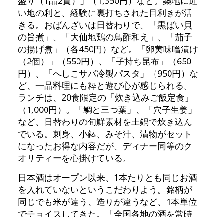
盛り（1品2貫）」（1,350円）など。築地に近
い地の利と、経験に裏打ちされた目利きが活
きる。おばんざいは日替わりで、「黒ばい貝
の旨煮」、「大仙地鶏の鳥酢和え」、「茄子
の揚げ煮」（各450円）など。「卵黄味噌漬け
（2個）」（550円）、「子持ち昆布」（650
円）、「へしこサバ冷製パスタ」（950円）な
ど、一品料理にも粋と遊び心が感じられる。
ランチは、20食限定の「炊き込みご飯定食」
（1,000円）。「鯛と三つ葉」、「穴子生姜」
など、日替わりの旬鮮素材を土鍋で炊き込ん
でいる。刺身、小鉢、みそ汁、漬物がセット
になったお得な内容だが、ディナー同等のク
オリティーを心掛けている。
日本酒はオープン以来、1本たりとも同じお酒
を入れていないというこだわりよう。銘柄が
同じでも米が違う、造りが違うなど、1本単位
でチョイスしてきた。「全国各地の酒を常時