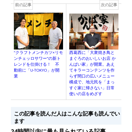
前の記事
次の記事
西葛西に「大衆焼き鳥と
“クラフトメンチカツ×リモ
まぐろのおいしいお店 か
ンチェッロサワー”の新ト
んぱい家」が開業。あえ
レンドを仕掛ける！ 不
てキラーコンテンツを作
動前に「U-TOKYO」が開
らず間口の広いメニュー
業
構成で、地元民を「まっ
すぐ家に帰さない」日常
使いの店をめざす
この記事を読んだ人はこんな記事も読んでい
ます
24時間以内に最も見られている記事