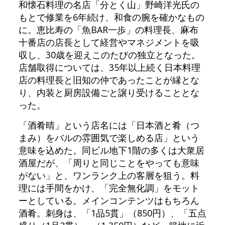
和懐石料理の名店「分とく山」野崎洋光氏の
もとで修業を6年続け、和食の腕を確かなもの
に。恵比寿の「魚BAR一歩」の料理長、麻布
十番店の店長として経営やマネジメントを吸
収し、30歳を迎えこのたびの独立となった。
店舗取得については、35年以上続く日本料理
店の料理長と旧知の仲であったことが縁とな
り、内装と厨房設備ごと譲り受けることとな
った。
「酒肴晴」という店名には「日本酒と肴（つ
まみ）をバルの雰囲気で楽しめる店」という
意味を込めた。同ビル地下1階の多くは大衆居
酒屋だが、「周りと同じことをやっても意味
がない」と、ワンランク上の客層を狙う。料
理には手間をかけ、「完全無化調」をモット
ーとしている。メインコンテンツはもちろん
酒肴。刺身は、「1品5貫」（850円）、「五点