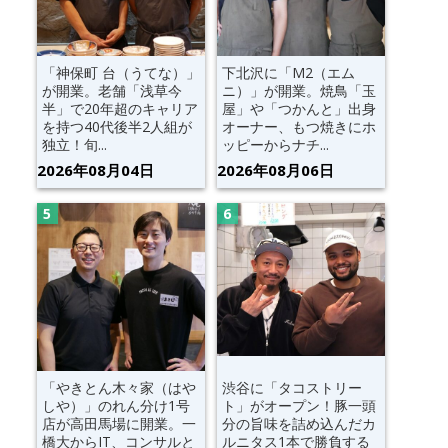
「神保町 台（うてな）」
下北沢に「M2（エム
が開業。老舗「浅草今
ニ）」が開業。焼鳥「玉
半」で20年超のキャリア
屋」や「つかんと」出身
を持つ40代後半2人組が
オーナー、もつ焼きにホ
独立！旬...
ッピーからナチ...
2026年08月04日
2026年08月06日
「やきとん木々家（はや
渋谷に「タコストリー
しや）」のれん分け1号
ト」がオープン！豚一頭
店が高田馬場に開業。一
分の旨味を詰め込んだカ
橋大からIT、コンサルと
ルニタス1本で勝負する