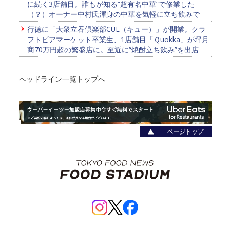
に続く3店舗目。誰もが知る“超有名中華”で修業した
（？）オーナー中村氏渾身の中華を気軽に立ち飲みで
行徳に「大衆立吞倶楽部CUE（キュー）」が開業。クラ
フトビアマーケット卒業生、1店舗目「Ｑuokka」が坪月
商70万円超の繁盛店に。至近に“焼酎立ち飲み”を出店
ヘッドライン一覧トップへ