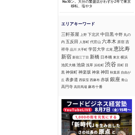
ン。大分の繁盛店がわずか2年で東京
No.10
移転、塩やタ
三軒茶屋
中目黒
下北沢
中野
丸の
上野
六本木
五反田
吉
内
代官山
人形町
原宿
恵比寿
学芸大学
祥寺
大手町
広尾
品川
新宿
新橋
日本橋
横浜
新宿三丁目
東京
渋谷
池袋
浅草
目
池尻大橋
浜松町
田町
神楽坂
神田
黒
神保町
神泉
秋葉原
自由が
銀座
赤坂
表参道
丘
西荻窪
西麻布
青山
高円寺
麻布十番
高田馬場