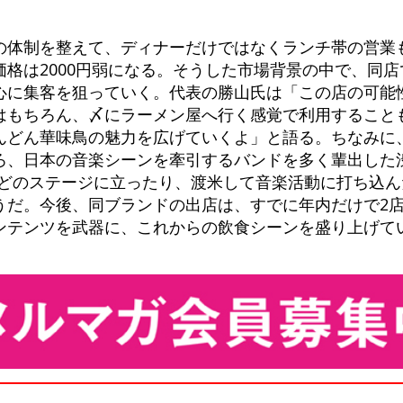
の体制を整えて、ディナーだけではなくランチ帯の営業
格は2000円弱になる。そうした市場背景の中で、同店で
心に集客を狙っていく。代表の勝山氏は「この店の可能
はもちろん、〆にラーメン屋へ行く感覚で利用すること
んどん華味鳥の魅力を広げていくよ」と語る。ちなみに、
ろ、日本の音楽シーンを牽引するバンドを多く輩出した
」などのステージに立ったり、渡米して音楽活動に打ち込
うだ。今後、同ブランドの出店は、すでに年内だけで2
ンテンツを武器に、これからの飲食シーンを盛り上げて