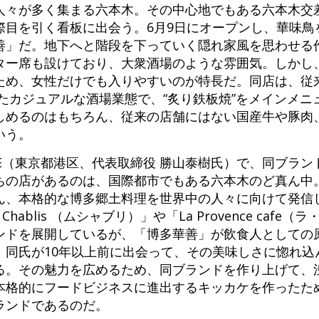
人々が多く集まる六本木。その中心地でもある六本木交
際目を引く看板に出会う。6月9日にオープンし、華味鳥
善」だ。地下へと階段を下っていく隠れ家風を思わせる
ター席も設けており、大衆酒場のような雰囲気。しかし
ため、女性だけでも入りやすいのが特長だ。同店は、従
たカジュアルな酒場業態で、“炙り鉄板焼”をメインメニ
しめるのはもちろん、従来の店舗にはない国産牛や豚肉
いう。
IFE（東京都港区、代表取締役 勝山泰樹氏）で、同ブラ
ちの店があるのは、国際都市でもある六本木のど真ん中
ん、本格的な博多郷土料理を世界中の人々に向けて発信
ablis （ムシャブリ）」や「La Provence cafe
ンドを展開しているが、「博多華善」が飲食人としての
、同氏が10年以上前に出会って、その美味しさに惚れ込
る。その魅力を広めるため、同ブランドを作り上げて、
本格的にフードビジネスに進出するキッカケを作ったた
ランドであるのだ。