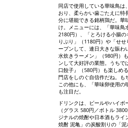
同店で使用している華味鳥は
おり、柔らかい歯ごたえに特
分に堪能できる銘柄鶏だ。華
け。メニューには、「華味鳥水
2180円）、「とろける小腸
りぷり」（1180円）や「せせ
ープンして、連日大きな賑わ
水炊きラーメン」（980円）
ンして大好評の業態。うちで
口餃子』（580円）も楽し
門店をしのぐ自信作だね。も
この他にも、「華味卵使用の明
も注目だ。
ドリンクは、ビールやハイボ
（グラス 580円／ボトル 38
ジナルの焼酎や日本酒もライ
焼酎 泥亀」の炭酸割りの「泥