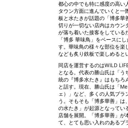
都心の中でも特に感度の高い
タウン方面に進んでいくと一
板と水たきが話題の「博多華
切りが一切ない店内はカウン
が落ち着いた接客をしている
「博多 華味鳥」をベースにし
す。華味鳥の様々な部位を楽
なども炙り鉄板で楽しめると
同店を運営するのはWILD L
となる。代表の勝山氏は「う
統の『博多水たき』はもちろ
と話す。現在、勝山氏は「Me Ch
ェ）」など、多くの人気ブラ
う。そもそも「博多華善」は
の水たき」が起源となってい
店舗を展開。「博多華善」が
て、とても思い入れのあるブ