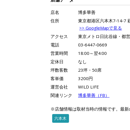
店名
博多華善
住所
東京都港区六本木7‐14‐7 
>> GoogleMapで見る
アクセス
東京メトロ日比谷線・都営
電話
03‐6447‐0669
営業時間
18:00～翌4:00
定休日
なし
坪数客数
23坪・50席
客単価
3200円
運営会社
WILD LIFE
関連リンク
博多華善（FB）
※店舗情報は取材当時の情報です。最新
六本木