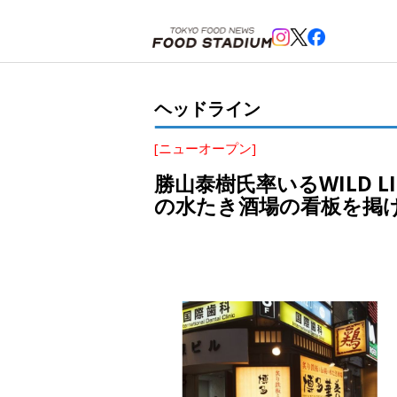
ホーム
>
ヘッドライン
>
六本木
>
勝山泰樹氏率いるWILD LIFEが、“華味鳥”で飲食シーンを
ヘッドライン
[ニューオープン]
勝山泰樹氏率いるWILD 
の水たき酒場の看板を掲げ