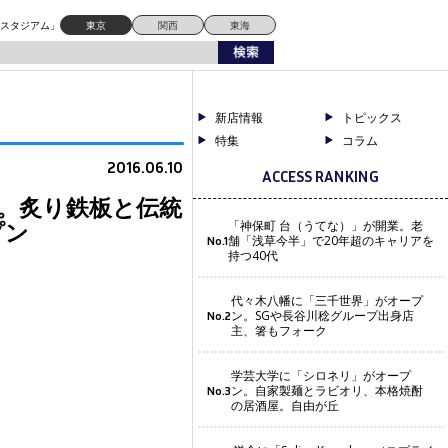
ドスタジアム」
東京
関西
東海
新店情報
トピックス
特集
コラム
2016.06.10
ACCESS RANKING
る。炙り鉄板と伝統
プン
「神保町 台（うてな）」が開業。老
舗「浅草今半」で20年超のキャリアを
No.1
持つ40代
代々木八幡に「三千世界」がオープ
ン。SGや長谷川稔グループ出身店
No.2
主、箸もフォーク
学芸大学に「シロネリ」がオープ
ン。自家製麺とラビオリ、本格焼酎
No.3
の居酒屋。自由が丘