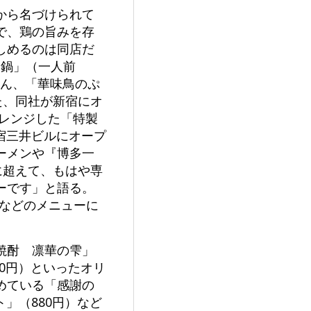
から名づけられて
で、鶏の旨みを存
しめるのは同店だ
つ鍋」（一人前
ろん、「華味鳥のぷ
また、同社が新宿にオ
レンジした「特製
宿三井ビルにオープ
ーメンや『博多一
に超えて、もはや専
ーです」と語る。
）などのメニューに
焼酎 凛華の雫」
600円）といったオリ
めている「感謝の
」（880円）など