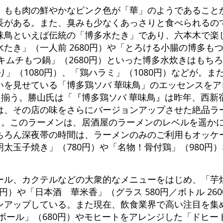
、もも肉の鮮やかなピンク色が「華」のようであること
長がある。また、臭みも少なくあっさりと食べられるの
味鳥といえば伝統の「博多水たき」であり、六本木で楽
たき」（一人前 2680円）や「とろける小腸の博多も
のキムチもつ鍋」（2680円）といった博多水炊きはもち
り」（1080円）、「鶏ハラミ」（1080円）などが。
いを見せている「博多鶏ソバ 華味鳥」のエッセンスをア
も揃う。勝山氏は「『博多鶏ソバ 華味鳥』は昨年、西新
は、その店の味をさらにバージョンアップさせた絶品ラ
める。このラーメンは、居酒屋のラーメンのレベルを遥か
ちろん深夜帯の時間は、ラーメンのみのご利用もオッケ
太玉子焼き」（780円）や「名物！骨付鶏」（980円
ール、カクテルなどの大衆的なメニューをはじめ、「芋
00円）や「日本酒 華米香」（グラス 580円／ボトル 2
ンアップしている。また現在、飲食業界で高い注目を集
ボール」（680円）やモヒートをアレンジした「ドヒート