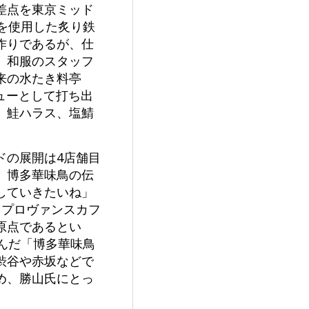
差点を東京ミッド
を使用した炙り鉄
作りであるが、仕
、和服のスタッフ
来の水たき料亭
ューとして打ち出
、鮭ハラス、塩鯖
ンドの展開は4店舗目
。博多華味鳥の伝
していきたいね」
（ラ・プロヴァンスカフ
原点であるとい
んだ「博多華味鳥
渋谷や赤坂などで
め、勝山氏にとっ