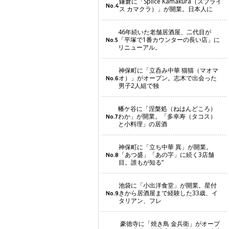
鎌倉に「Splice Kamakura（スプライ
No.4
ス カマクラ）」が開業。日本人に
46年続いた老舗居酒屋、二代目が
「平塚で1番カウンターの長い店」に
No.5
リニューアル。
神保町に「立呑み中華 猫猫（マオマ
オ）」がオープン。志木で出会った
No.6
男子2人組で独
幡ケ谷に「涅槃処（ねはんどころ）
わか」が開業。「多幸寿（タコス）
No.7
と小料理」の居酒
神保町に「立ち中華 異」が開業。
「あつ盛」「あの字」に続く3店舗
No.8
目。誰もが知る“
池袋に「小出洋食堂」が開業。星付
きから居酒屋まで経験した33歳、イ
No.9
タリアン、フレ
豪徳寺に「焼き鳥 金兵衛」がオープ