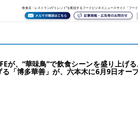
盛り上げる。炙り鉄板と伝統の水たき酒場の看板を掲げる「博多華善」が、六本木に6月9日オープン
飲食店・レストランの“トレンド”を配信するフードビジネスニュースサイト「フー
LIFEが、“華味鳥”で飲食シーンを盛り上げ
る「博多華善」が、六本木に6月9日オー