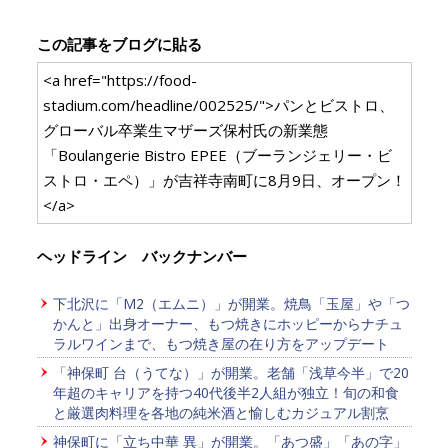
この記事をブログに貼る
<a href="https://food-
stadium.com/headline/002525/">パンとビストロ、
グローバル卒業生マザーズ保村氏の新業態
「Boulangerie Bistro EPEE（ブーランジェリー・ビ
ストロ・エペ）」が吉祥寺南町に8月9日、オープン！
</a>
ヘッドライン バックナンバー
下北沢に「M2（エムニ）」が開業。焼鳥「玉屋」や「つ
かんと」出身オーナー、もつ焼きにホッピーからナチュ
ラルワインまで、もつ焼き屋の在り方をアップデート
「神保町 台（うてな）」が開業。老舗「浅草今半」で20
年超のキャリアを持つ40代後半2人組が独立！旬の和食
と厳選肉料理を各地の純米酒と愉しむカジュアル割烹
神保町に「立ち中華 異」が開業。「あつ盛」「あの字」