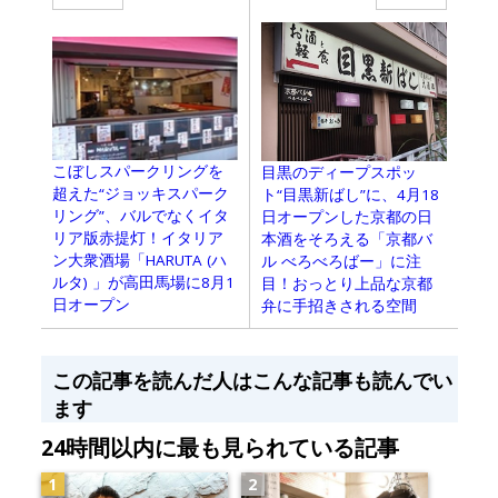
こぼしスパークリングを
目黒のディープスポッ
超えた“ジョッキスパーク
ト“目黒新ばし”に、4月18
リング”、バルでなくイタ
日オープンした京都の日
リア版赤提灯！イタリア
本酒をそろえる「京都バ
ン大衆酒場「HARUTA (ハ
ル べろべろばー」に注
ルタ) 」が高田馬場に8月1
目！おっとり上品な京都
日オープン
弁に手招きされる空間
この記事を読んだ人はこんな記事も読んでい
ます
24時間以内に最も見られている記事