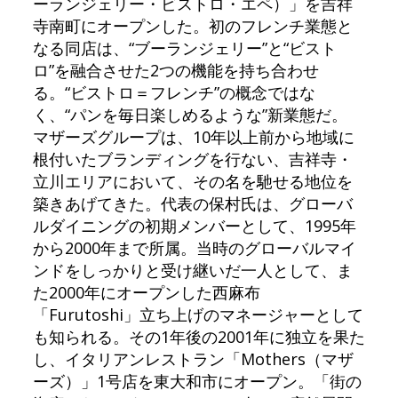
ーランジェリー・ビストロ・エペ）」を吉祥
寺南町にオープンした。初のフレンチ業態と
なる同店は、“ブーランジェリー”と“ビスト
ロ”を融合させた2つの機能を持ち合わせ
る。“ビストロ＝フレンチ”の概念ではな
く、“パンを毎日楽しめるような”新業態だ。
マザーズグループは、10年以上前から地域に
根付いたブランディングを行ない、吉祥寺・
立川エリアにおいて、その名を馳せる地位を
築きあげてきた。代表の保村氏は、グローバ
ルダイニングの初期メンバーとして、1995年
から2000年まで所属。当時のグローバルマイ
ンドをしっかりと受け継いだ一人として、ま
た2000年にオープンした西麻布
「Furutoshi」立ち上げのマネージャーとして
も知られる。その1年後の2001年に独立を果た
し、イタリアンレストラン「Mothers（マザ
ーズ）」1号店を東大和市にオープン。「街の