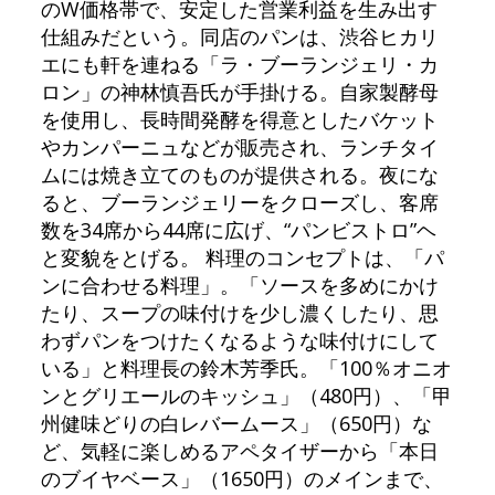
のW価格帯で、安定した営業利益を生み出す
仕組みだという。同店のパンは、渋谷ヒカリ
エにも軒を連ねる「ラ・ブーランジェリ・カ
ロン」の神林慎吾氏が手掛ける。自家製酵母
を使用し、長時間発酵を得意としたバケット
やカンパーニュなどが販売され、ランチタイ
ムには焼き立てのものが提供される。夜にな
ると、ブーランジェリーをクローズし、客席
数を34席から44席に広げ、“パンビストロ”ヘ
と変貌をとげる。 料理のコンセプトは、「パ
ンに合わせる料理」。「ソースを多めにかけ
たり、スープの味付けを少し濃くしたり、思
わずパンをつけたくなるような味付けにして
いる」と料理長の鈴木芳季氏。「100％オニオ
ンとグリエールのキッシュ」（480円）、「甲
州健味どりの白レバームース」（650円）な
ど、気軽に楽しめるアペタイザーから「本日
のブイヤベース」（1650円）のメインまで、