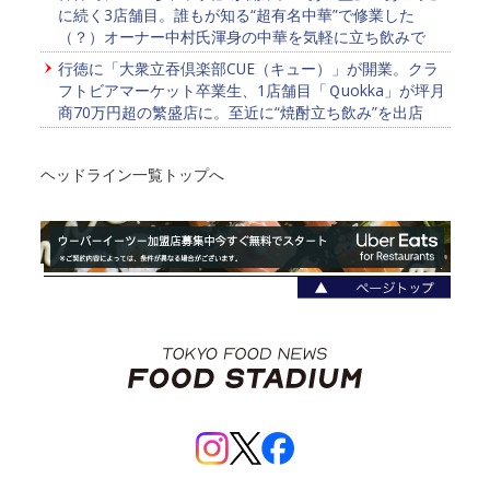
に続く3店舗目。誰もが知る“超有名中華”で修業した
（？）オーナー中村氏渾身の中華を気軽に立ち飲みで
行徳に「大衆立吞倶楽部CUE（キュー）」が開業。クラ
フトビアマーケット卒業生、1店舗目「Ｑuokka」が坪月
商70万円超の繁盛店に。至近に“焼酎立ち飲み”を出店
ヘッドライン一覧トップへ