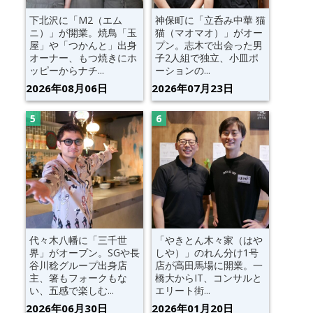
下北沢に「M2（エム
神保町に「立呑み中華 猫
ニ）」が開業。焼鳥「玉
猫（マオマオ）」がオー
屋」や「つかんと」出身
プン。志木で出会った男
オーナー、もつ焼きにホ
子2人組で独立、小皿ポ
ッピーからナチ...
ーションの...
2026年08月06日
2026年07月23日
代々木八幡に「三千世
「やきとん木々家（はや
界」がオープン。SGや長
しや）」のれん分け1号
谷川稔グループ出身店
店が高田馬場に開業。一
主、箸もフォークもな
橋大からIT、コンサルと
い、五感で楽しむ...
エリート街...
2026年06月30日
2026年01月20日