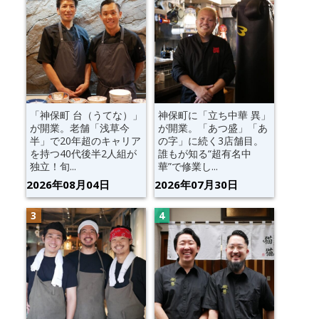
「神保町 台（うてな）」
神保町に「立ち中華 異」
が開業。老舗「浅草今
が開業。「あつ盛」「あ
半」で20年超のキャリア
の字」に続く3店舗目。
を持つ40代後半2人組が
誰もが知る“超有名中
独立！旬...
華”で修業し...
2026年08月04日
2026年07月30日