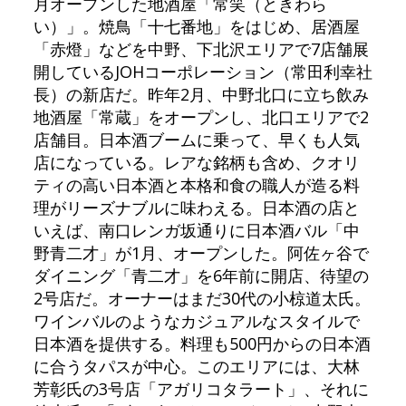
月オープンした地酒屋「常笑（ときわら
い）」。焼鳥「十七番地」をはじめ、居酒屋
「赤燈」などを中野、下北沢エリアで7店舗展
開しているJOHコーポレーション（常田利幸社
長）の新店だ。昨年2月、中野北口に立ち飲み
地酒屋「常蔵」をオープンし、北口エリアで2
店舗目。日本酒ブームに乗って、早くも人気
店になっている。レアな銘柄も含め、クオリ
ティの高い日本酒と本格和食の職人が造る料
理がリーズナブルに味わえる。日本酒の店と
いえば、南口レンガ坂通りに日本酒バル「中
野青二才」が1月、オープンした。阿佐ヶ谷で
ダイニング「青二才」を6年前に開店、待望の
2号店だ。オーナーはまだ30代の小椋道太氏。
ワインバルのようなカジュアルなスタイルで
日本酒を提供する。料理も500円からの日本酒
に合うタパスが中心。このエリアには、大林
芳彰氏の3号店「アガリコタラート」、それに