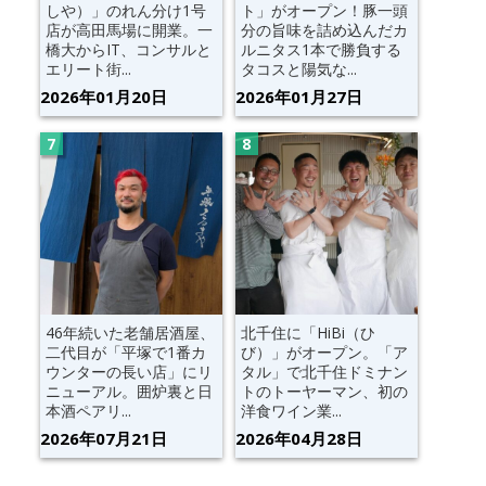
しや）」のれん分け1号
ト」がオープン！豚一頭
店が高田馬場に開業。一
分の旨味を詰め込んだカ
橋大からIT、コンサルと
ルニタス1本で勝負する
エリート街...
タコスと陽気な...
2026年01月20日
2026年01月27日
46年続いた老舗居酒屋、
北千住に「HiBi（ひ
二代目が「平塚で1番カ
び）」がオープン。「ア
ウンターの長い店」にリ
タル」で北千住ドミナン
ニューアル。囲炉裏と日
トのトーヤーマン、初の
本酒ペアリ...
洋食ワイン業...
2026年07月21日
2026年04月28日