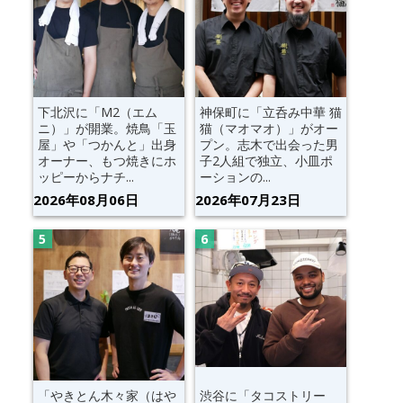
下北沢に「M2（エム
神保町に「立呑み中華 猫
ニ）」が開業。焼鳥「玉
猫（マオマオ）」がオー
屋」や「つかんと」出身
プン。志木で出会った男
オーナー、もつ焼きにホ
子2人組で独立、小皿ポ
ッピーからナチ...
ーションの...
2026年08月06日
2026年07月23日
「やきとん木々家（はや
渋谷に「タコストリー