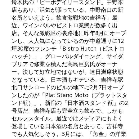
鈴木氏の「ビーボデイリースタンド」中野本
店もあり、活気が漲っている。中野南口の新
名所といえよう。飲食激戦地の吉祥寺。最
近、ワインバルやビストロ業態が数多く出
店。そんな激戦区の裏路地に昨年8月にオープ
ンし、大人気になっているのが中道通りに12
坪30席のフレンチ「Bistro Hutch（ビストロ
ハッチ）」。グローバルダイニング、サイダ
ブリアで修業を積んだ高島巨房氏がオーナ
ー。決して好立地ではないが、連日満席状態
となっている。日本酒もキテいる。吉祥寺駅
北口サンロードのビルの地下に2月7日オープ
ンしたのが「Plat Stand Moto（プラットスタ
ンド酛）」。新宿の「日本酒スタンド 酛」の2
号店だ。吉祥寺店も完全立ち飲みで、しかも
セルフスタイル。最近ではメディアにもよく
登場している日本酒の名店とあって、吉祥寺
でも人気化しそう。3月には、「魚金」の洋業