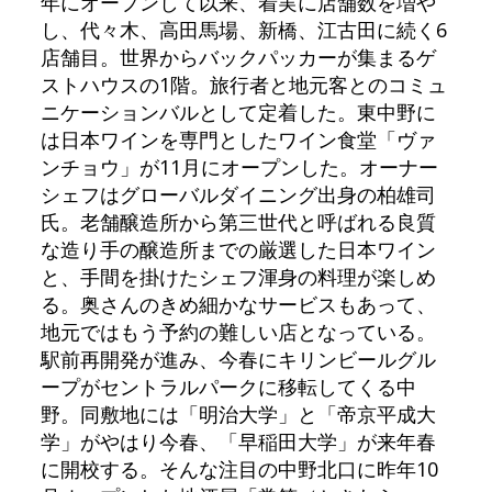
年にオープンして以来、着実に店舗数を増や
し、代々木、高田馬場、新橋、江古田に続く6
店舗目。世界からバックパッカーが集まるゲ
ストハウスの1階。旅行者と地元客とのコミュ
ニケーションバルとして定着した。東中野に
は日本ワインを専門としたワイン食堂「ヴァ
ンチョウ」が11月にオープンした。オーナー
シェフはグローバルダイニング出身の柏雄司
氏。老舗醸造所から第三世代と呼ばれる良質
な造り手の醸造所までの厳選した日本ワイン
と、手間を掛けたシェフ渾身の料理が楽しめ
る。奥さんのきめ細かなサービスもあって、
地元ではもう予約の難しい店となっている。
駅前再開発が進み、今春にキリンビールグル
ープがセントラルパークに移転してくる中
野。同敷地には「明治大学」と「帝京平成大
学」がやはり今春、「早稲田大学」が来年春
に開校する。そんな注目の中野北口に昨年10