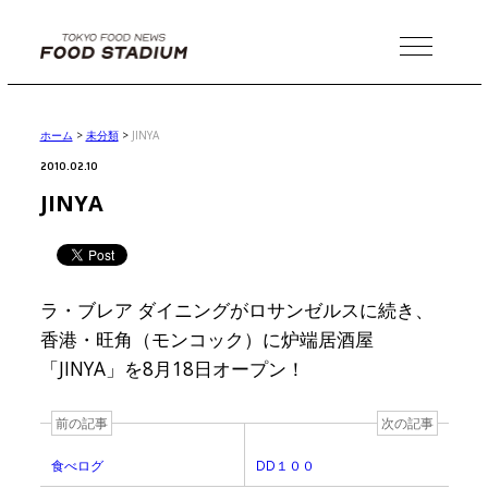
MENU
ホーム
>
未分類
>
JINYA
2010.02.10
JINYA
ラ・ブレア ダイニングがロサンゼルスに続き、
香港・旺角（モンコック）に炉端居酒屋
「JINYA」を8月18日オープン！
前の記事
次の記事
食べログ
DD１００