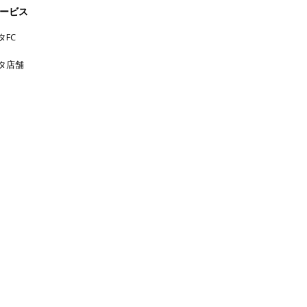
ン。大分の繁盛店がわずか2年で東京
No.10
ービス
移転、塩やタ
タFC
タ店舗
三軒茶屋
中目黒
下北沢
中野
丸の
上野
六本木
五反田
吉
内
代官山
人形町
原宿
恵比寿
学芸大学
祥寺
大手町
広尾
品川
新宿
新橋
日本橋
横浜
新宿三丁目
東京