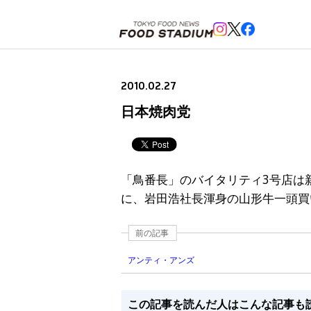
ホーム
>
未分類
>
日本焼肉党
2010.02.27
日本焼肉党
「鳥番長」のバイタリティ3号店は
に、岩田浩社長渾身の山形牛一頭買
前の記事
アンティ・アンズ
この記事を読んだ人はこんな記事も