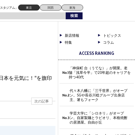
ドスタジアム」
東京
関西
東海
新店情報
トピックス
特集
コラム
ACCESS RANKING
「神保町 台（うてな）」が開業。老
舗「浅草今半」で20年超のキャリアを
No.1
日本を元気に！"を旗印
持つ40代
代々木八幡に「三千世界」がオープ
ン。SGや長谷川稔グループ出身店
No.2
主、箸もフォーク
次の記事
学芸大学に「シロネリ」がオープ
ン。自家製麺とラビオリ、本格焼酎
No.3
の居酒屋。自由が丘