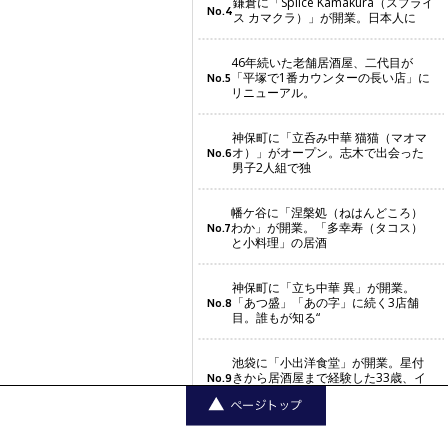
鎌倉に「Splice Kamakura（スプライ
No.4
ス カマクラ）」が開業。日本人に
46年続いた老舗居酒屋、二代目が
「平塚で1番カウンターの長い店」に
No.5
リニューアル。
神保町に「立呑み中華 猫猫（マオマ
オ）」がオープン。志木で出会った
No.6
男子2人組で独
幡ケ谷に「涅槃処（ねはんどころ）
わか」が開業。「多幸寿（タコス）
No.7
と小料理」の居酒
神保町に「立ち中華 異」が開業。
「あつ盛」「あの字」に続く3店舗
No.8
目。誰もが知る“
池袋に「小出洋食堂」が開業。星付
きから居酒屋まで経験した33歳、イ
No.9
タリアン、フレ
豪徳寺に「焼き鳥 金兵衛」がオープ