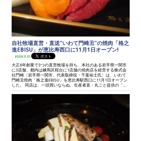
自社牧場直営・直送“いわて門崎丑”の焼肉「格之
進EBISU」が恵比寿西口に11月1日オープン!
2009.11.21
大正6年創業で3つの直営牧場を持ち、本社のある岩手県一関市
に3店舗、都内は練馬区桜台に1店舗の焼肉店を経営する株式会
社門崎〈岩手県一関市、代表取締役・千葉祐士氏〉は、いわて
門崎丑焼肉「格之進EBISU」を恵比寿駅西口に11月1日オープン
した。 同店は、一頭買いならぬ、生産者直・丸ごと提供の「...