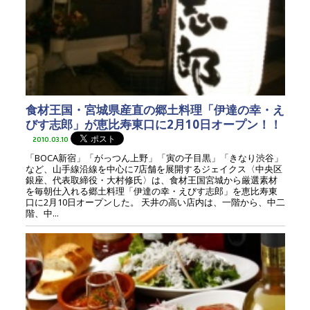
食材王国・宮城県産直の郷土料理「伊達の幸・え
びす志郎」が恵比寿東口に2月10日オープン！！
2010.03.10
「BOCA新宿」「がっつん上野」「寅の子目黒」「きなり渋谷」
など、山手線沿線を中心に7店舗を展開するジェイクス〈中央区
銀座、代表取締役・大村修氏〉は、食材王国宮城から厳選素材
を毎朝仕入れる郷土料理「伊達の幸・えびす志郎」を恵比寿東
口に2月10日オープンした。 天井の高い店内は、一階から、中二
階、中...