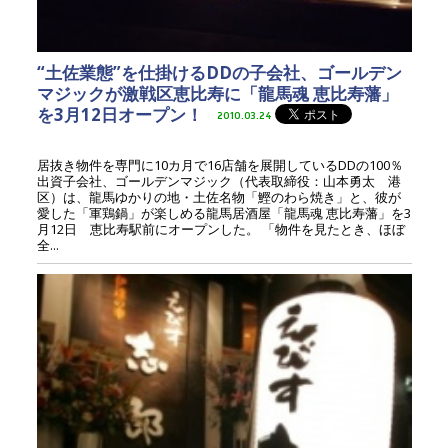
“土佐業態”を仕掛けるDDの子会社、ゴールデン
マジックが激戦区恵比寿に「龍馬魂 恵比寿藩」
を3月12日オープン！
2010.03.24
居抜き物件を専門に10カ月で16店舗を展開しているDDの100％
出資子会社、ゴールデンマジック（代表取締役：山本勇太 港
区）は、龍馬ゆかりの地・土佐名物「鰹のわら焼き」と、彼が
愛した「軍鶏鍋」が楽しめる龍馬居酒屋「龍馬魂 恵比寿藩」を3
月12日 恵比寿駅前にオープンした。 「物件を見たとき、ほぼ
全...