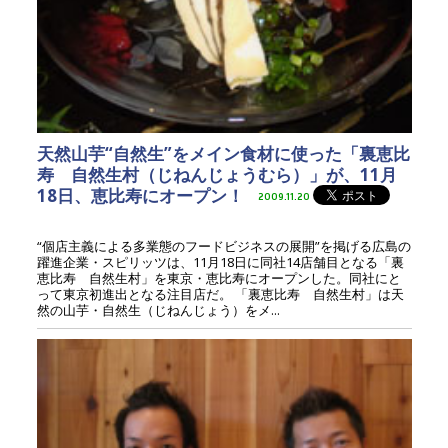
天然山芋“自然生”をメイン食材に使った「裏恵比
寿 自然生村（じねんじょうむら）」が、11月
18日、恵比寿にオープン！
2009.11.20
“個店主義による多業態のフードビジネスの展開”を掲げる広島の
躍進企業・スピリッツは、11月18日に同社14店舗目となる「裏
恵比寿 自然生村」を東京・恵比寿にオープンした。同社にと
って東京初進出となる注目店だ。 「裏恵比寿 自然生村」は天
然の山芋・自然生（じねんじょう）をメ...