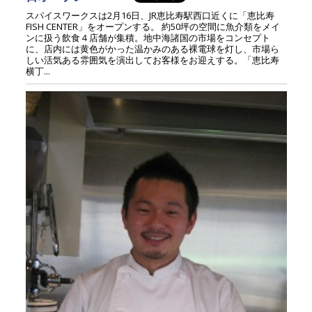
スパイスワークスは2月16日、JR恵比寿駅西口近くに「恵比寿
FISH CENTER」をオープンする。 約50坪の空間に魚介類をメイ
ンに扱う飲食４店舗が集積。地中海諸国の市場をコンセプト
に、店内には黄色がかった温かみのある裸電球を灯し、市場ら
しい活気ある雰囲気を演出してお客様をお迎えする。「恵比寿
横丁...