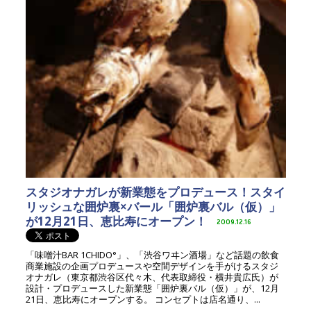
スタジオナガレが新業態をプロデュース！スタイ
リッシュな囲炉裏×バール「囲炉裏バル（仮）」
が12月21日、恵比寿にオープン！
2009.12.16
「味噌汁BAR 1CHIDO°」、「渋谷ワヰン酒場」など話題の飲食
商業施設の企画プロデュースや空間デザインを手がけるスタジ
オナガレ（東京都渋谷区代々木、代表取締役・横井貴広氏）が
設計・プロデュースした新業態「囲炉裏バル（仮）」が、12月
21日、恵比寿にオープンする。 コンセプトは店名通り、...