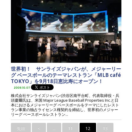
世界初！ サンライズジャパンが、メジャーリー
グ ベースボールのテーマレストラン「MLB café
TOKYO」を9月18日恵比寿にオープン！
2009.10.07
株式会社サンライズジャパン(渋谷区南平台町、代表取締役・兵
頭慶爾氏)は、米国 Major League Baseball Properties Inc.と日
本におけるメジャーリーグ ベースボールをテーマにしたレスト
ラン事業の独占ライセンス権契約を締結し、世界初のメジャー
リーグ ベースボールレストラン...
先頭
<
...
11
12
13