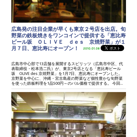
広島発の注目企業が早くも東京２号店を出店。旬
野菜の鉄板焼きをワンコインで提供する「恵比寿
ビール坂 ＯＬＩＶＥ ｄｅｓ 京焼野菜」が１
月７日、恵比寿にオープン！
2010.01.08
広島市中心部で13店舗を展開するスピリッツ（広島市中区、代
表取締役・松本浩二氏）が、東京2号店となる「恵比寿ビール
坂 OLIVE des 京焼野菜」を1月7日、恵比寿にオープンした。
京野菜を中心に、沖縄・宮古島産の野菜など個性豊かな旬野菜
を使った鉄板料理を1品500円～のバル価格で提供する。 今回...