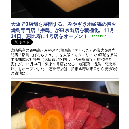
大阪で9店舗を展開する、みやざき地頭鶏の炭火
焼鳥専門店「播鳥」が東京出店を積極化。11月
24日、恵比寿に1号店をオープン！
2009.12.10
宮崎県産の銘柄鶏・みやざき地頭鶏（ぢとっこ）の炭火焼鳥専
門店「播鳥（ばんちょう）」を大阪・キタエリアで9店舗を展開
する株式会社播鳥（大阪市北区同心、代表取締役・柄沢唯男
氏）が、11月24日、東京１号店となる「地頭鶏 播鳥 恵比寿
店」をオープンした。 恵比寿店は、JR恵比寿駅東口から徒歩3分
の路地に...