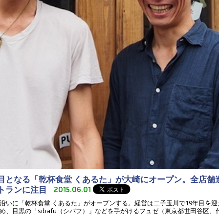
舗目となる「乾杯食堂 くあるた」が大崎にオープン。全店舗
ストランに注目
2015.06.01
沿いに「乾杯食堂 くあるた」がオープンする。経営は二子玉川で19年目を
をはじめ、目黒の「sibafu（シバフ）」などを手がけるフュゼ（東京都世田谷区