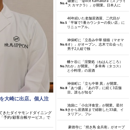
鎌倉に「Splice Kamakura（スプライ
No.4
ス カマクラ）」が開業。日本人に
46年続いた老舗居酒屋、二代目が
「平塚で1番カウンターの長い店」に
No.5
リニューアル。
神保町に「立呑み中華 猫猫（マオマ
オ）」がオープン。志木で出会った
No.6
男子2人組で独
幡ケ谷に「涅槃処（ねはんどころ）
わか」が開業。「多幸寿（タコス）
No.7
と小料理」の居酒
神保町に「立ち中華 異」が開業。
「あつ盛」「あの字」に続く3店舗
No.8
目。誰もが知る“
」を大崎に出店。個人注
池袋に「小出洋食堂」が開業。星付
きから居酒屋まで経験した33歳、イ
No.9
てきたダイヤモンドダイニング
タリアン、フレ
「予約/顧客台帳サービス」で
豪徳寺に「焼き鳥 金兵衛」がオープ