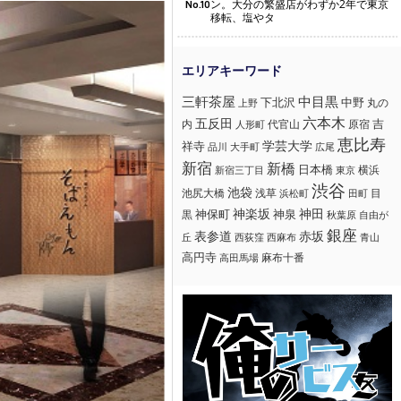
ン。大分の繁盛店がわずか2年で東京
No.10
移転、塩やタ
三軒茶屋
中目黒
下北沢
中野
丸の
上野
六本木
五反田
吉
内
代官山
人形町
原宿
恵比寿
学芸大学
祥寺
大手町
広尾
品川
新宿
新橋
日本橋
横浜
新宿三丁目
東京
渋谷
池袋
浅草
目
池尻大橋
浜松町
田町
神楽坂
神田
黒
神保町
神泉
秋葉原
自由が
銀座
赤坂
表参道
丘
西荻窪
西麻布
青山
高円寺
麻布十番
高田馬場