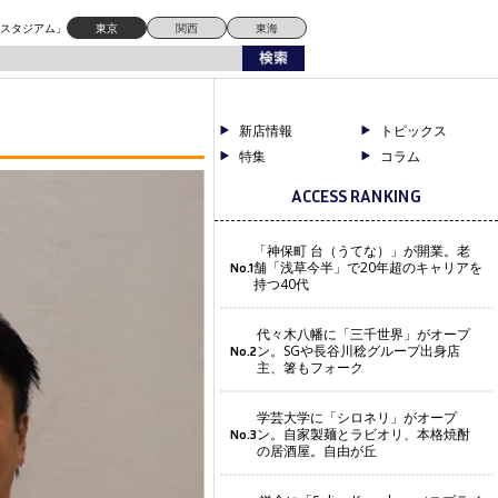
ドスタジアム」
東京
関西
東海
新店情報
トピックス
特集
コラム
ACCESS RANKING
「神保町 台（うてな）」が開業。老
舗「浅草今半」で20年超のキャリアを
No.1
持つ40代
代々木八幡に「三千世界」がオープ
ン。SGや長谷川稔グループ出身店
No.2
主、箸もフォーク
学芸大学に「シロネリ」がオープ
ン。自家製麺とラビオリ、本格焼酎
No.3
の居酒屋。自由が丘