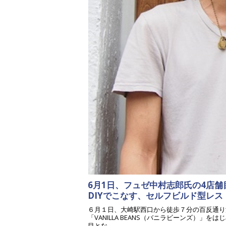
6月1日、フュゼ中村志郎氏の4店
DIYでこなす、セルフビルド型レ
６月１日、大崎駅西口から徒歩７分の百反通り
「VANILLA BEANS（バニラビーンズ）」
目とな...