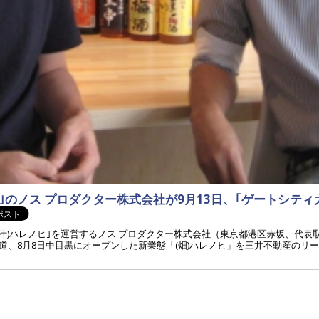
ヒ｣のノス プロダクター株式会社が9月13日、｢ゲートシティ大
汁)ハレノヒ｣を運営するノス プロダクター株式会社（東京都港区赤坂、代表
参道、8月8日中目黒にオープンした新業態「(畑)ハレノヒ」を三井不動産のリー