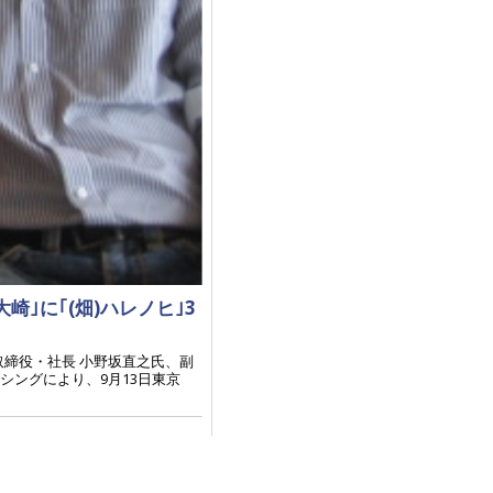
崎｣に｢(畑)ハレノヒ｣3
取締役・社長 小野坂直之氏、副
シングにより、9月13日東京