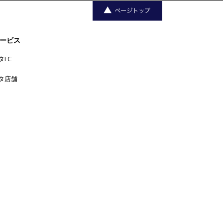
ービス
タFC
タ店舗