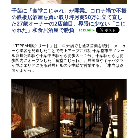
千葉に「食堂こじゃれ」が開業。コロナ禍で不振
の鉄板居酒屋を買い取り坪月商50万に立て直し
た27歳オーナーの2店舗目、界隈に少ない「こじ
ゃれた」和食居酒屋で勝負
2023.08.14
「TEPPAN筋クリート」はコロナ禍でも通常営業を続け、メニュ
ーや接客を見直したことで売上アップに成功 千葉都市モノレー
ル葭川公園駅や千葉中央駅から徒歩３～４分、千葉駅からも徒
歩圏内にオープンした「食堂こじゃれ」。居酒屋やキャバクラ
が並ぶエリアにある雑居ビルの空中階で営業する。「本当は路
面がよかっ...