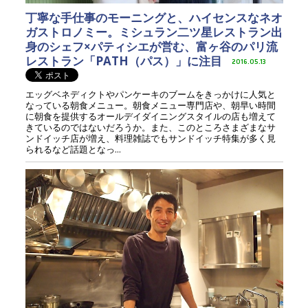
丁寧な手仕事のモーニングと、ハイセンスなネオ
ガストロノミー。ミシュラン二ツ星レストラン出
身のシェフ×パティシエが営む、富ヶ谷のパリ流
レストラン「PATH（パス）」に注目
2016.05.13
エッグベネディクトやパンケーキのブームをきっかけに人気と
なっている朝食メニュー。朝食メニュー専門店や、朝早い時間
に朝食を提供するオールデイダイニングスタイルの店も増えて
きているのではないだろうか。また、このところさまざまなサ
ンドイッチ店が増え、料理雑誌でもサンドイッチ特集が多く見
られるなど話題となっ...