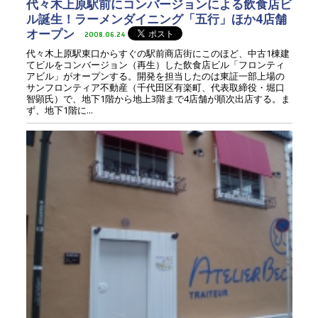
代々木上原駅前にコンバージョンによる飲食店ビ
ル誕生！ラーメンダイニング「五行」ほか4店舗
オープン
2008.06.24
代々木上原駅東口からすぐの駅前商店街にこのほど、中古1棟建
てビルをコンバージョン（再生）した飲食店ビル「フロンティ
アビル」がオープンする。開発を担当したのは東証一部上場の
サンフロンティア不動産（千代田区有楽町、代表取締役・堀口
智顕氏）で、地下1階から地上3階まで4店舗が順次出店する。ま
ず、地下1階に...