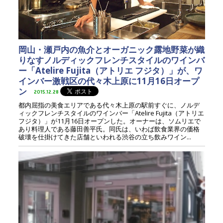
岡山・瀬戸内の魚介とオーガニック露地野菜が織
りなすノルディックフレンチスタイルのワインバ
ー「Atelire Fujita（アトリエ フジタ）」が、ワ
インバー激戦区の代々木上原に11月16日オープ
ン
2015.12.28
都内屈指の美食エリアである代々木上原の駅前すぐに、ノルデ
ィックフレンチスタイルのワインバー「Atelire Fujita（アトリエ
フジタ）」が11月16日オープンした。オーナーは、ソムリエで
あり料理人である藤田善平氏。同氏は、いわば飲食業界の価格
破壊を仕掛けてきた店舗といわれる渋谷の立ち飲みワイン...