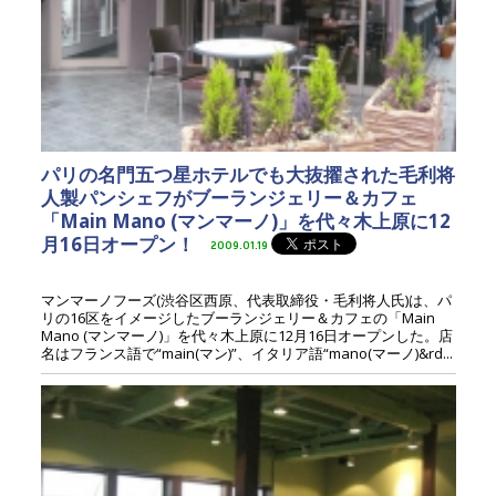
パリの名門五つ星ホテルでも大抜擢された毛利将
人製パンシェフがブーランジェリー＆カフェ
「Main Mano (マンマーノ)」を代々木上原に12
月16日オープン！
2009.01.19
マンマーノフーズ(渋谷区西原、代表取締役・毛利将人氏)は、パ
リの16区をイメージしたブーランジェリー＆カフェの「Main
Mano (マンマーノ)」を代々木上原に12月16日オープンした。店
名はフランス語で“main(マン)”、イタリア語“mano(マーノ)&rd...