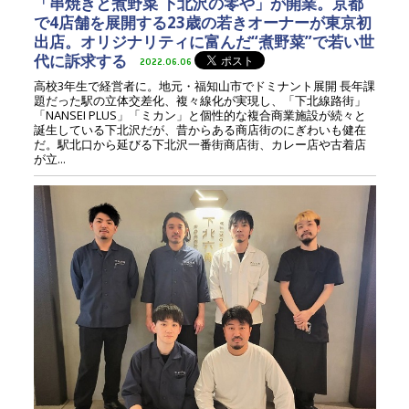
「串焼きと煮野菜 下北沢の零や」が開業。京都
で4店舗を展開する23歳の若きオーナーが東京初
出店。オリジナリティに富んだ“煮野菜”で若い世
代に訴求する
2022.06.06
高校3年生で経営者に。地元・福知山市でドミナント展開 長年課
題だった駅の立体交差化、複々線化が実現し、「下北線路街」
「NANSEI PLUS」「ミカン」と個性的な複合商業施設が続々と
誕生している下北沢だが、昔からある商店街のにぎわいも健在
だ。駅北口から延びる下北沢一番街商店街、カレー店や古着店
が立...