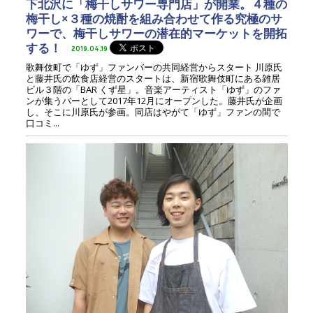
下北沢に「梅干しサワー専門店」が開業。４種の
梅干し×３種の焼酎を組み合わせて作る究極のサ
ワーで、梅干しサワーの潜在的マーケットを開拓
する！
2019.04.19
歌舞伎町で「ゆず」ファンバーの共同経営からスタート 川原氏
と藤井氏の飲食店経営のスタートは、新宿歌舞伎町にある雑居
ビル３階の「BAR くず星」。音楽アーティスト「ゆず」のファ
ンが集うバーとして2017年12月にオープンした。藤井氏が企画
し、そこに川原氏が参画。同店はやがて「ゆず」ファンの間で
口コミ...