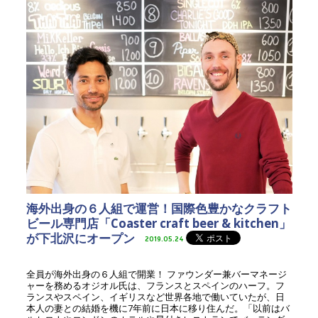
海外出身の６人組で運営！国際色豊かなクラフト
ビール専門店「Coaster craft beer & kitchen」
が下北沢にオープン
2019.05.24
全員が海外出身の６人組で開業！ ファウンダー兼バーマネージ
ャーを務めるオジオル氏は、フランスとスペインのハーフ。フ
ランスやスペイン、イギリスなど世界各地で働いていたが、日
本人の妻との結婚を機に7年前に日本に移り住んだ。「以前はバ