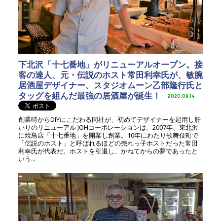
下北沢「十七番地」がリニューアルオープン。接
客の達人、元・伝説のホスト常田利幸氏が、敏腕
居酒屋デザイナー、スタジオムーン乙部隆行氏と
タッグを組んだ最強の居酒屋が誕生！
2020.09.14
創業時からDIYにこだわる同社が、初めてデザイナーを起用し肝
いりのリニューアル JOHコーポレーションは、2007年、東北沢
に焼鳥店「十七番地」を開業し創業。10年にわたり歌舞伎町で
「伝説のホスト」と呼ばれるほどの売れっ子ホストだった常田
利幸氏が代表だ。ホストを引退し、かねてからの夢であったと
いう...