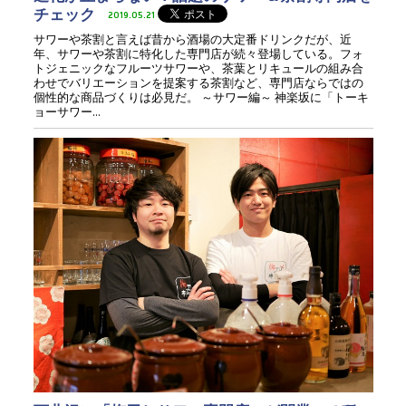
チェック
2019.05.21
サワーや茶割と言えば昔から酒場の大定番ドリンクだが、近
年、サワーや茶割に特化した専門店が続々登場している。フォ
トジェニックなフルーツサワーや、茶葉とリキュールの組み合
わせでバリエーションを提案する茶割など、専門店ならではの
個性的な商品づくりは必見だ。 ～サワー編～ 神楽坂に「トーキ
ョーサワー...