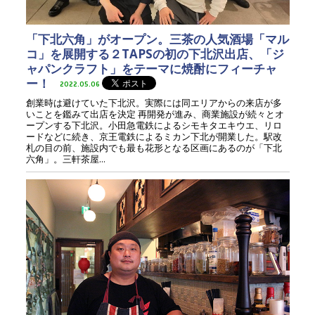
「下北六角」がオープン。三茶の人気酒場「マル
コ」を展開する２TAPSの初の下北沢出店、「ジ
ャパンクラフト」をテーマに焼酎にフィーチャ
ー！
2022.05.06
創業時は避けていた下北沢。実際には同エリアからの来店が多
いことを鑑みて出店を決定 再開発が進み、商業施設が続々とオ
ープンする下北沢。小田急電鉄によるシモキタエキウエ、リロ
ードなどに続き、京王電鉄によるミカン下北が開業した。駅改
札の目の前、施設内でも最も花形となる区画にあるのが「下北
六角」。三軒茶屋...