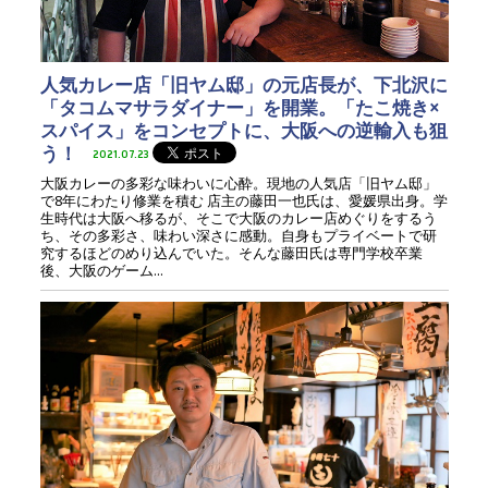
人気カレー店「旧ヤム邸」の元店長が、下北沢に
「タコムマサラダイナー」を開業。「たこ焼き×
スパイス」をコンセプトに、大阪への逆輸入も狙
う！
2021.07.23
大阪カレーの多彩な味わいに心酔。現地の人気店「旧ヤム邸」
で8年にわたり修業を積む 店主の藤田一也氏は、愛媛県出身。学
生時代は大阪へ移るが、そこで大阪のカレー店めぐりをするう
ち、その多彩さ、味わい深さに感動。自身もプライベートで研
究するほどのめり込んでいた。そんな藤田氏は専門学校卒業
後、大阪のゲーム...