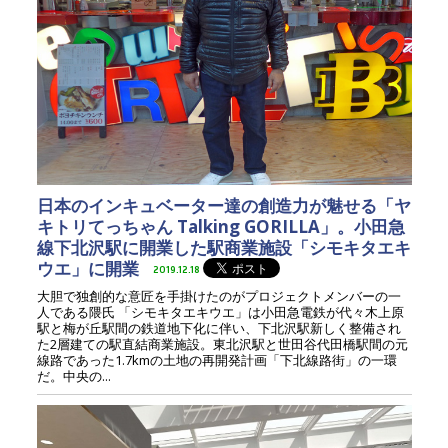
日本のインキュベーター達の創造力が魅せる「ヤ
キトリてっちゃん Talking GORILLA」。小田急
線下北沢駅に開業した駅商業施設「シモキタエキ
ウエ」に開業
2019.12.18
大胆で独創的な意匠を手掛けたのがプロジェクトメンバーの一
人である隈氏 「シモキタエキウエ」は小田急電鉄が代々木上原
駅と梅が丘駅間の鉄道地下化に伴い、下北沢駅新しく整備され
た2層建ての駅直結商業施設。東北沢駅と世田谷代田橋駅間の元
線路であった1.7kmの土地の再開発計画「下北線路街」の一環
だ。中央の...