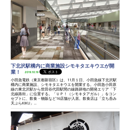
下北沢駅構内に商業施設シモキタエキウエが開
業！
2019.10.19
小田急電鉄（東京都新宿区）は、11月１日、小田急線下北沢駅
構内に商業施設、シモキタエキウエを開業する。小田急小田原
線の東北沢駅から世田谷代田駅間の線路跡地の開発エリア「下
北線路街」に位置する。「ＵＰ！（シモキタアガル）」をコン
セプトに、飲食・物販など16店舗が入居。飲食店は「立ち呑み
天ぷらKIKU」...