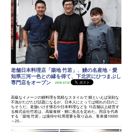
老舗日本料理店「築地 竹若」、鰻の名産地・愛
知県三河一色との縁を得て、下北沢にひつまぶし
専門店をオープン
2019.07.12
高級なイメージの鰻料理を気軽なスタイルで 鰻といえば深刻な
不漁がたびたび話題になるが、日本人にとっては晴れの日のご
ちそうだ。老舗いけす懐石や日本料理などを 15店舗以上経営す
る株式会社竹若は、高級食材・鰻に焦点を定めた。同店を代表
する「築地 竹若」は接待や社用需要を取り込み、客単価10000
～20...