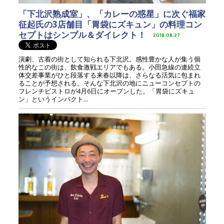
「下北沢熟成室」、「カレーの惑星」に次ぐ福家
征起氏の3店舗目「胃袋にズキュン」の料理コン
セプトはシンプル＆ダイレクト！
2018.08.27
演劇、古着の街として知られる下北沢。感性豊かな人が集う個
性的なこの街は、飲食激戦エリアでもある。小田急線の連続立
体交差事業がひと段落する来春以降は、さらなる活気に包まれ
ることが予想される。そんな下北沢の地にニューコンセプトの
フレンチビストロが4月6日にオープンした。「胃袋にズキュ
ン」というインパクト...