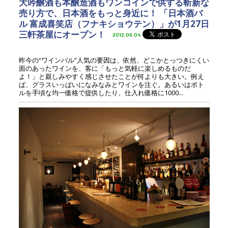
大吟醸酒も本醸造酒もワンコインで供する斬新な
売り方で、日本酒をもっと身近に！ 「日本酒バ
ル 富成喜笑店（フナキショウテン）」が1月27日
三軒茶屋にオープン！
2012.06.04
昨今の“ワインバル”人気の要因は、依然、どこかとっつきにくい
面のあったワインを、客に「もっと気軽に楽しめるものだ
よ！」と親しみやすく感じさせたことが何よりも大きい。例え
ば、グラスいっぱいになみなみとワインを注ぐ。あるいはボト
ルを手頃な均一価格で提供したり、仕入れ価格に1000...