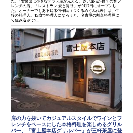
た、1階路面に小さなテラス席が見える。赤い屋根が目印の和フ
レンチの店、「レストラン 愛と胃袋」が9月7日にオープンし
た。オーナーでもある鈴木信作氏（つくるめぐみ代表）は、生
粋の料理人。15歳で料理人になろうと、名古屋の割烹料理屋に
て住み込みで5...
肩の力を抜いてカジュアルスタイルでワインとフ
レンチをベースにした本格料理を楽しめるグリル
バー、「富士屋本店グリルバー」が三軒茶屋に登