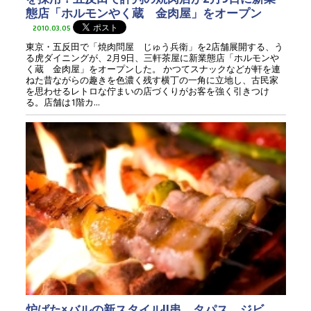
態店「ホルモンやく蔵 金肉屋」をオープン
2010.03.05
東京・五反田で「焼肉問屋 じゅう兵衛」を2店舗展開する、う
る虎ダイニングが、2月9日、三軒茶屋に新業態店「ホルモンや
く蔵 金肉屋」をオープンした。 かつてスナックなどが軒を連
ねた昔ながらの趣きを色濃く残す横丁の一角に立地し、古民家
を思わせるレトロな佇まいの店づくりがお客を強く引きつけ
る。店舗は1階カ...
炉ばた×バルの新スタイル!!串、タパス、ジビ