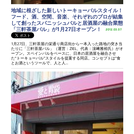
地域に根ざした新しいトーキョーバルスタイル！
フード、酒、空間、音楽、それぞれのプロが結集
して創ったスパニッシュバルと居酒屋の融合業態
「三軒茶屋バル」が1月27日オープン！
2012.03.07
1月27日、三軒茶屋の栄通り商店街から一本入った路地の突き当
たりに「三軒茶屋バル」（運営：ZIEL、代表：濵﨑雅裕氏）がオ
ープン。スペインバルをベースに、日本の居酒屋を融合させ
た“トーキョーバル”スタイルを提案する同店。コンセプトは“食
とお酒というツールで、人と人...