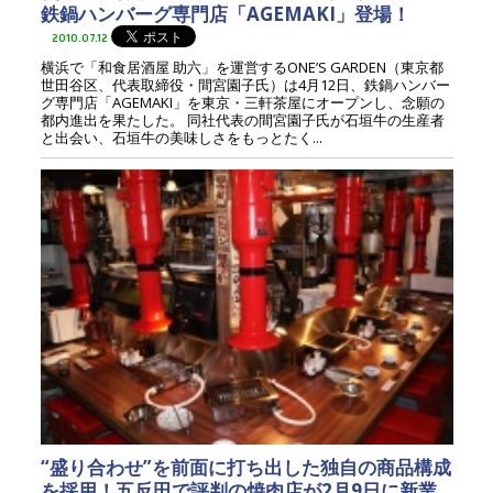
鉄鍋ハンバーグ専門店「AGEMAKI」登場！
2010.07.12
横浜で「和食居酒屋 助六」を運営するONE’S GARDEN（東京都
世田谷区、代表取締役・間宮園子氏）は4月12日、鉄鍋ハンバー
グ専門店「AGEMAKI」を東京・三軒茶屋にオープンし、念願の
都内進出を果たした。 同社代表の間宮園子氏が石垣牛の生産者
と出会い、石垣牛の美味しさをもっとたく...
“盛り合わせ”を前面に打ち出した独自の商品構成
を採用！五反田で評判の焼肉店が2月9日に新業