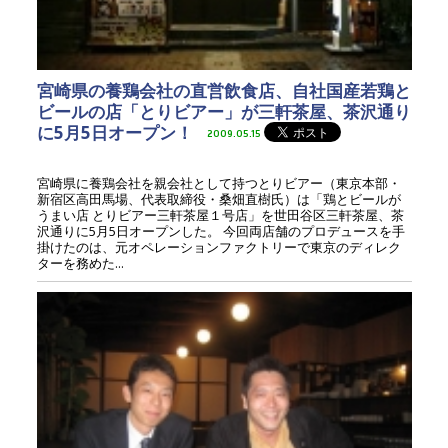
宮崎県の養鶏会社の直営飲食店、自社国産若鶏と
ビールの店「とりビアー」が三軒茶屋、茶沢通り
に5月5日オープン！
2009.05.15
宮崎県に養鶏会社を親会社として持つとりビアー（東京本部・
新宿区高田馬場、代表取締役・桑畑直樹氏）は「鶏とビールが
うまい店 とりビアー三軒茶屋１号店」を世田谷区三軒茶屋、茶
沢通りに5月5日オープンした。 今回両店舗のプロデュースを手
掛けたのは、元オペレーションファクトリーで東京のディレク
ターを務めた...