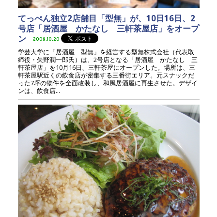
てっぺん独立2店舗目「型無」が、10日16日、2
号店「居酒屋 かたなし 三軒茶屋店」をオープ
ン
2009.10.20
学芸大学に「居酒屋 型無」を経営する型無株式会社（代表取
締役・矢野潤一郎氏）は、2号店となる「居酒屋 かたなし 三
軒茶屋店」を10月16日、三軒茶屋にオープンした。場所は、三
軒茶屋駅近くの飲食店が密集する三番街エリア。元スナックだ
った7坪の物件を全面改装し、和風居酒屋に再生させた。デザイ
ンは、飲食店...