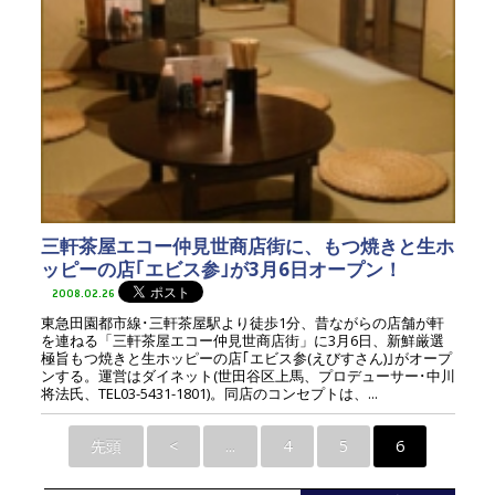
三軒茶屋エコー仲見世商店街に、もつ焼きと生ホ
ッピーの店｢エビス参｣が3月6日オープン！
2008.02.26
東急田園都市線･三軒茶屋駅より徒歩1分、昔ながらの店舗が軒
を連ねる「三軒茶屋エコー仲見世商店街」に3月6日、新鮮厳選
極旨もつ焼きと生ホッピーの店｢エビス参(えびすさん)｣がオープ
ンする。運営はダイネット(世田谷区上馬、プロデューサー･中川
将法氏、TEL03-5431-1801)。同店のコンセプトは、...
先頭
<
...
4
5
6