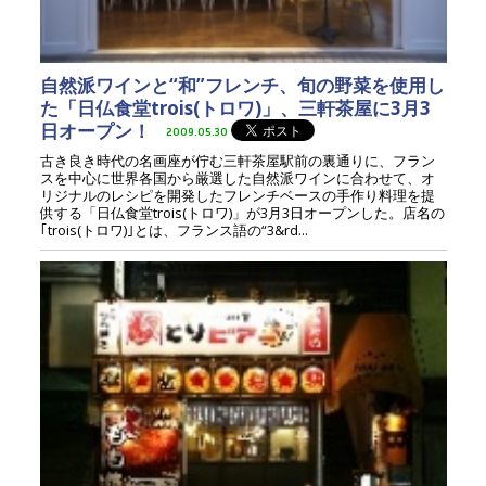
自然派ワインと“和”フレンチ、旬の野菜を使用し
た「日仏食堂trois(トロワ)」、三軒茶屋に3月3
日オープン！
2009.05.30
古き良き時代の名画座が佇む三軒茶屋駅前の裏通りに、フラン
スを中心に世界各国から厳選した自然派ワインに合わせて、オ
リジナルのレシピを開発したフレンチベースの手作り料理を提
供する「日仏食堂trois(トロワ)」が3月3日オープンした。店名の
｢trois(トロワ)｣とは、フランス語の“3&rd...