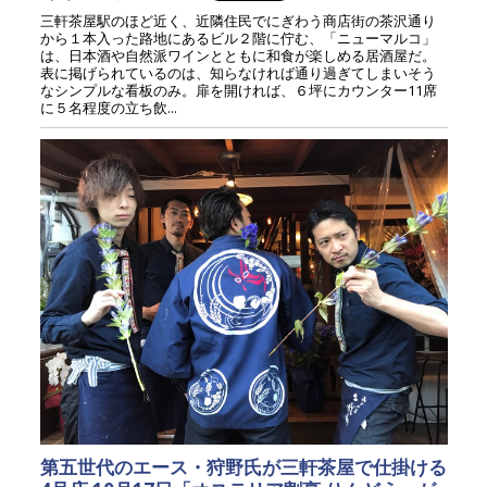
三軒茶屋駅のほど近く、近隣住民でにぎわう商店街の茶沢通り
から１本入った路地にあるビル２階に佇む、「ニューマルコ」
は、日本酒や自然派ワインとともに和食が楽しめる居酒屋だ。
表に掲げられているのは、知らなければ通り過ぎてしまいそう
なシンプルな看板のみ。扉を開ければ、６坪にカウンター11席
に５名程度の立ち飲...
第五世代のエース・狩野氏が三軒茶屋で仕掛ける