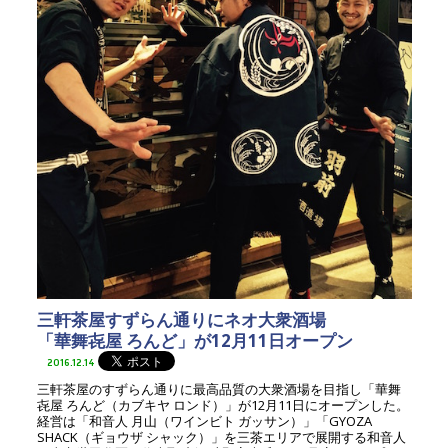
三軒茶屋すずらん通りにネオ大衆酒場
「華舞㐂屋 ろんど」が12月11日オープン
2016.12.14
三軒茶屋のすずらん通りに最高品質の大衆酒場を目指し「華舞
㐂屋 ろんど（カブキヤ ロンド）」が12月11日にオープンした。
経営は「和音人 月山（ワインビト ガッサン）」「GYOZA
SHACK（ギョウザ シャック）」を三茶エリアで展開する和音人