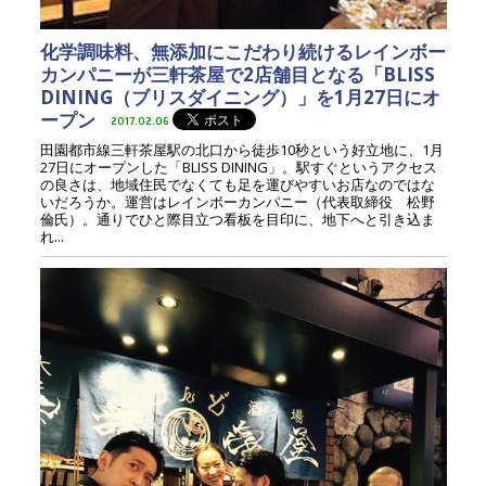
化学調味料、無添加にこだわり続けるレインボー
カンパニーが三軒茶屋で2店舗目となる「BLISS
DINING（ブリスダイニング）」を1月27日にオ
ープン
2017.02.06
田園都市線三軒茶屋駅の北口から徒歩10秒という好立地に、1月
27日にオープンした「BLISS DINING」。駅すぐというアクセス
の良さは、地域住民でなくても足を運びやすいお店なのではな
いだろうか。運営はレインボーカンパニー（代表取締役 松野
倫氏）。通りでひと際目立つ看板を目印に、地下へと引き込ま
れ...