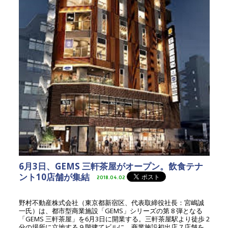
6月3日、GEMS 三軒茶屋がオープン。飲食テナ
ント10店舗が集結
2018.04.02
野村不動産株式会社（東京都新宿区、代表取締役社長：宮嶋誠
一氏）は、都市型商業施設「GEMS」シリーズの第 8 弾となる
「GEMS 三軒茶屋」を6月3日に開業する。三軒茶屋駅より徒歩 2
分の場所に立地する９階建てビルに、商業施設初出店 7 店舗を