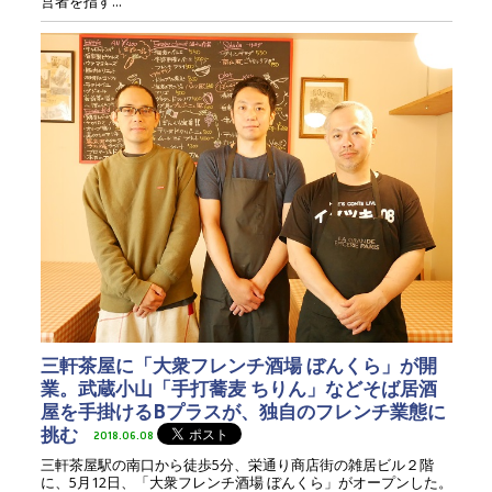
営者を指す...
三軒茶屋に「大衆フレンチ酒場 ぼんくら」が開
業。武蔵小山「手打蕎麦 ちりん」などそば居酒
屋を手掛けるBプラスが、独自のフレンチ業態に
挑む
2018.06.08
三軒茶屋駅の南口から徒歩5分、栄通り商店街の雑居ビル２階
に、5月12日、「大衆フレンチ酒場 ぼんくら」がオープンした。