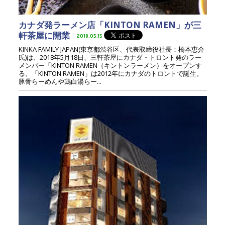
カナダ発ラーメン店「KINTON RAMEN」が三
軒茶屋に開業
2018.05.15
KINKA FAMILY JAPAN(東京都渋谷区、代表取締役社長：橋本恵介
氏)は、2018年5月18日、三軒茶屋にカナダ・トロント発のラー
メンバー「KINTON RAMEN（キントンラーメン）をオープンす
る。「KINTON RAMEN」は2012年にカナダのトロントで誕生。
豚骨らーめんや鶏白湯らー...