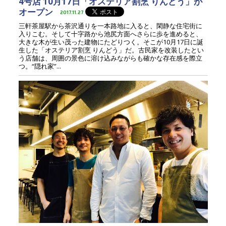
4号店 10月17日「オステリア割烹 りんどう」が
オープン
2017.11.27
三軒茶屋駅から茶沢通りを一本路地に入ると、閑静な住宅街に
入りこむ。そして十字路から池尻方面へさらに歩を進めると、
大きな木が生い茂った建物にたどりつく。そこが10月17日に誕
生した「オステリア割烹 りんどう」だ。古民家を改装したとい
う店舗は、周囲の景色に溶け込みながらも確かな存在感を際立
つ。“隠れ家”...