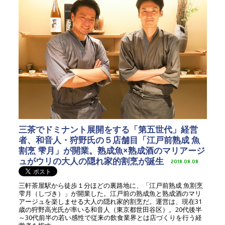
三茶でドミナント展開をする「第五世代」経営
者、和音人・狩野氏の５店舗目「江戸前熟成 魚
割烹 雫月」が開業。熟成魚×熟成酒のマリアージ
ュがウリの大人の隠れ家的割烹が誕生
2018.08.08
三軒茶屋駅から徒歩１分ほどの裏路地に、「江戸前熟成 魚割烹
雫月（しづき）」が開業した。江戸前の熟成魚と熟成酒のマリ
アージュを楽しませる大人の隠れ家的割烹だ。運営は、現在31
歳の狩野高光氏が率いる和音人（東京都世田谷区）。20代後半
～30代前半の若い感性で従来の飲食業界とは店づくりを行う経