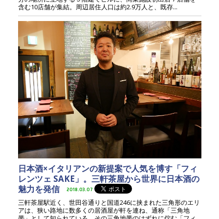
含む10店舗が集結。周辺居住人口は約2.9万人と、既存...
日本酒×イタリアンの新提案で人気を博す「フィ
レンツェ SAKE」。三軒茶屋から世界に日本酒の
魅力を発信
2018.03.07
三軒茶屋駅近く、世田谷通りと国道246に挟まれた三角形のエリ
アは、狭い路地に数多くの居酒屋が軒を連ね、通称「三角地
帯」として知られている。その三角地帯のはずれに佇む「フィ