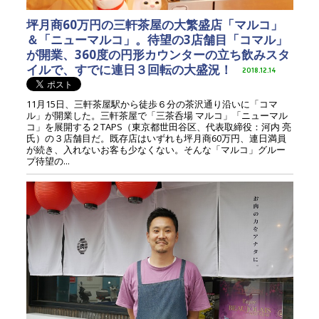
坪月商60万円の三軒茶屋の大繁盛店「マルコ」
＆「ニューマルコ」。待望の3店舗目「コマル」
が開業、360度の円形カウンターの立ち飲みスタ
イルで、すでに連日３回転の大盛況！
2018.12.14
11月15日、三軒茶屋駅から徒歩６分の茶沢通り沿いに「コマ
ル」が開業した。三軒茶屋で「三茶呑場 マルコ」「ニューマル
コ」を展開する２TAPS（東京都世田谷区、代表取締役：河内 亮
氏）の３店舗目だ。既存店はいずれも坪月商60万円、連日満員
が続き、入れないお客も少なくない。そんな「マルコ」グルー
プ待望の...