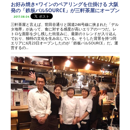
お好み焼き×ワインのペアリングを仕掛ける 大阪
発の「鉄板バルSOURCE」が三軒茶屋にオープン
2017.08.04
三軒茶屋と言えば、世田谷通りと国道246号線に挟まれた「デル
タ地帯」があって、食に対する感度が高いエリアの一つだ。レ
トロな面影を少し残した街並みに、最新のトレンドが入り込ん
でおり、独特の文化を生み出している。そうした背景を持つ同
エリアに6月23日オープンしたのが「鉄板バルSOURCE」だ。運
営するの...