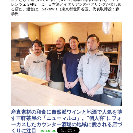
レンツェ SAKE」は、日本酒とイタリアンのペアリングが楽しめ
る店だ。運営は、SakeWiz（東京都世田谷区、代表取締役：森
学氏...
産直素材の和食に自然派ワインと地酒で人気を博
す三軒茶屋の「ニューマルコ」。“個人客”にフォ
ーカスしたカウンター酒場の地域に愛される店づ
くりに注目
2018.01.26