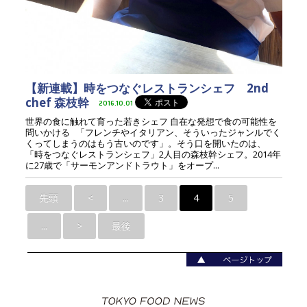
【新連載】時をつなぐレストランシェフ 2nd
chef 森枝幹
2016.10.01
世界の食に触れて育った若きシェフ 自在な発想で食の可能性を
問いかける 「フレンチやイタリアン、そういったジャンルでく
くってしまうのはもう古いのです」。そう口を開いたのは、
「時をつなぐレストランシェフ」2人目の森枝幹シェフ。2014年
に27歳で「サーモンアンドトラウト」をオープ...
先頭
<
...
3
4
5
...
>
最後